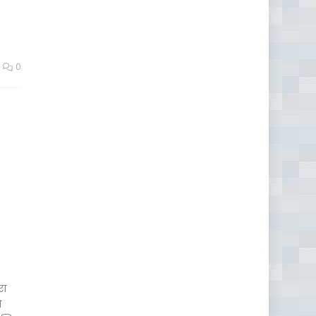
0
रा
ो