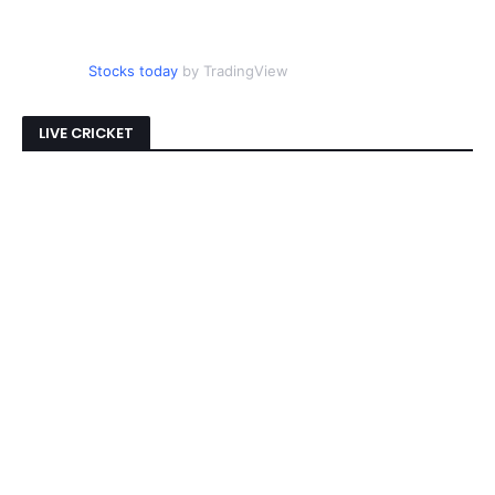
Stocks today
by TradingView
LIVE CRICKET