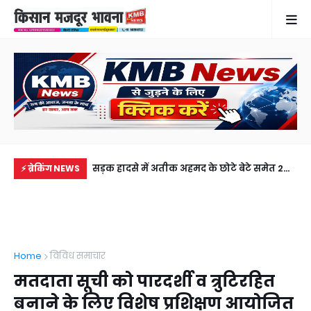
में से नहीं पहुंची एक
सड़क हादसे में अतीक अहमद के छोटे बेटे समेत 2
गुठ
⚡ ब्रेकिंग NEWS
ीडियो कॉल पर देखा
की मौत, झांसी जेल में बंद भाई से मिलने जा रहा था
और
अबान
गिर
Home
विविध समाचार
मतदाता सूची को पारदर्शी व त्रुटिरहित
बनाने के लिए विशेष प्रशिक्षण आयोजित