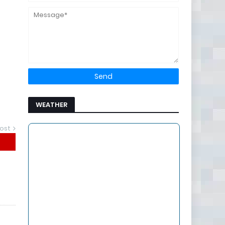
WEATHER
ost