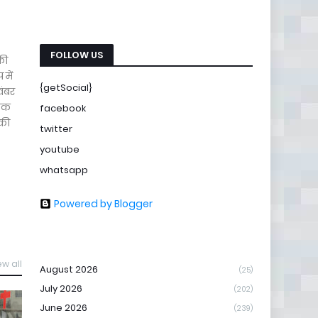
FOLLOW US
की
 में
{getSocial}
वंबर
 तक
facebook
 की
twitter
youtube
whatsapp
Powered by Blogger
ew all
August 2026
(25)
July 2026
(202)
June 2026
(239)