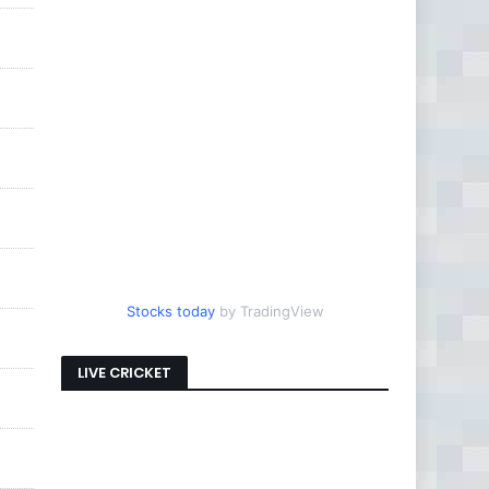
Stocks today
by TradingView
LIVE CRICKET