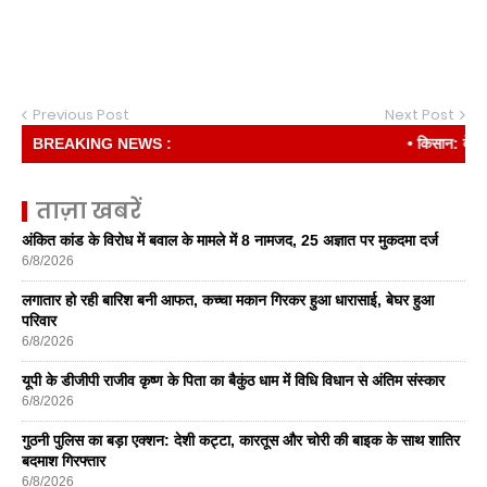
Previous Post
Next Post
BREAKING NEWS :
• किसान: देश की री
ताज़ा खबरें
अंकित कांड के विरोध में बवाल के मामले में 8 नामजद, 25 अज्ञात पर मुकदमा दर्ज
6/8/2026
लगातार हो रही बारिश बनी आफत, कच्चा मकान गिरकर हुआ धारासाई, बेघर हुआ
परिवार
6/8/2026
यूपी के डीजीपी राजीव कृष्ण के पिता का बैकुंठ धाम में विधि विधान से अंतिम संस्कार
6/8/2026
गुठनी पुलिस का बड़ा एक्शन: देशी कट्टा, कारतूस और चोरी की बाइक के साथ शातिर
बदमाश गिरफ्तार
6/8/2026