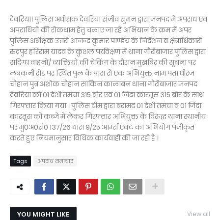
देवरिया। पुलिस अधीक्षक देवरिया संजीव सुमन द्वारा जनपद में अपराध एवं
अपराधियों की रोकथाम हेतु चलाए जा रहे अभियान के क्रम में अपर
पुलिस अधीक्षक उत्तरी आनन्द कुमार पाण्डेय के निर्देशन व क्षेत्राधिकारी
रुद्रपुर हरिराम यादव के कुशल पर्यवेक्षण में थाना गौरीबाजार पुलिस द्वारा
संदिग्ध वाहनों/ व्यक्तियों की चेकिंग के दौरान मुखबिर की सूचना पर
लबकनी रोड पर स्थित पुल के पास से एक अभियुक्त नाम पता धीरज
चौहान पुत्र अशोक चौहान साकिन कालाबन थाना गौरीबाजार जनपद
देवरिया को 01 देशी तमंचा 315 बोर एवं 01 जिंदा कारतूस 315 बोर के साथ
गिरफ्तार किया गया । पुलिस टीम द्वारा बरामद 01 देशी तमंचा व 01 जिंदा
कारतूस को कब्जे में लेकर गिरफ्तार अभियुक्त के विरुद्ध थाना स्थानीय
पर मु0अ0सं0 137/26 धारा 9/25 आर्म्स एक्ट का अभियोग पंजीकृत
करते हुए नियमानुसार विधिक कार्यवाही की जा रही है ।
Tags
अपराध समाचार
YOU MIGHT LIKE
View all