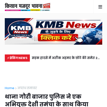
में से नहीं पहुंची एक
सड़क हादसे में अतीक अहमद के छोटे बेटे समेत 2
गुठ
⚡ ब्रेकिंग NEWS
ीडियो कॉल पर देखा
की मौत, झांसी जेल में बंद भाई से मिलने जा रहा था
और
अबान
गिर
Home
अपराध समाचार
थाना गौरी बाजार पुलिस ने एक
अभियुक्त देशी तमंचा के साथ किया