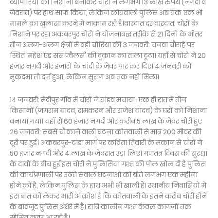
व्यापारियों को निशाना बनाकर चोरों ने लगभग 13 लाख रुपये (नगदी व
जेवरात) पर हाथ साफ किया, लेकिन कोतवाली पुलिस अब तक एक भी
मामले का खुलासा करने में नाकाम रही है।वारदात दर वारदात: चोरों के
निशाने पर रहा अकबरपुर चोरों ने योजनाबद्ध तरीके से 21 दिनों के भीतर
तीन अलग-अलग क्षेत्रों में बड़ी चोरियां कीं 3 जनवरी: चनवा चौराहे पर
स्थित 'महेश एंड संस ज्वैलर्स' की दुकान का ताला टूटा। यहाँ से चोरों ने 20
हजार नगदी और हजारों के चांदी के जेवर पार कर दिए। 4 जनवरी को
मुकदमा तो दर्ज हुआ, लेकिन सुराग अब तक नहीं मिला।
14 जनवरी: मेदीपुर गाँव में चोरों ने तांडव मचाया। एक ही रात में तीन
किसानों (जगराम यादव, रामकरन और राजेश यादव) के घरों को निशाना
बनाया गया। यहाँ से 60 हजार नगदी और करीब 5 लाख के जेवर चोरी हुए
26 जनवरी: सबसे चौंकाने वाली घटना कोतवाली से मात्र 200 मीटर की
दूरी पर हुई। अकबरपुर-टांडा मार्ग पर कविता तिवारी के मकान से चोरों ने
50 हजार नगदी और 4 लाख के जेवरात उड़ा लिए। गणतंत्र दिवस की सुरक्षा
के दावों के बीच हुई इस चोरी ने पुलिसिया गश्त की पोल खोल दी है पुलिस
की कार्यप्रणाली पर उठते सवाल घटनाओं को बीते लगभग एक महीना
होने को है, लेकिन पुलिस के हाथ अभी भी खाली हैं। स्थानीय निवासियों में
इस बात को लेकर भारी आक्रोश है कि कोतवाली के इतने करीब चोरी होने
के बावजूद पुलिस अंधेरे में है। रात्रि कालीन गश्त केवल कागजों तक
सीमित नजर आ रही है।