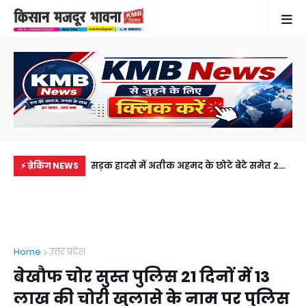
 तार की चपेट में आने
सड़क हादसे में अतीक अहमद के छोटे बेटे समेत 2
गह
⚡ ब्रेकिंग NEWS
रिवार में कोहराम
की मौत, झांसी जेल में बंद भाई से मिलने जा रहा था
फरम
अबान
लेक
Home
उत्तर प्रदेश
बेखौफ चोर सुस्त पुलिस 21 दिनों में 13
लाख की चोरी खुलासे के नाम पर पुलिस