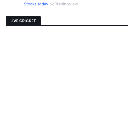
Stocks today
by TradingView
LIVE CRICKET