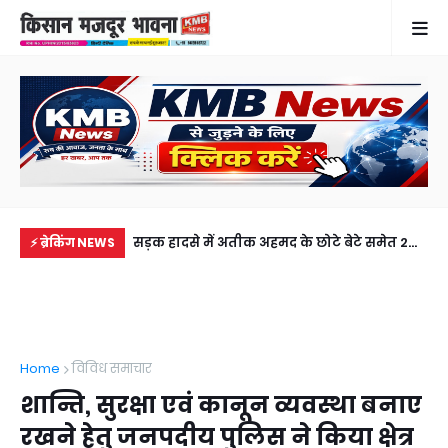
में से नहीं पहुंची एक
सड़क हादसे में अतीक अहमद के छोटे बेटे समेत 2
खेत
⚡ ब्रेकिंग NEWS
ीडियो कॉल पर देखा
की मौत, झांसी जेल में बंद भाई से मिलने जा रहा था
से 
अबान
Home
विविध समाचार
शान्ति, सुरक्षा एवं कानून व्यवस्था बनाए
रखने हेतु जनपदीय पुलिस ने किया क्षेत्र