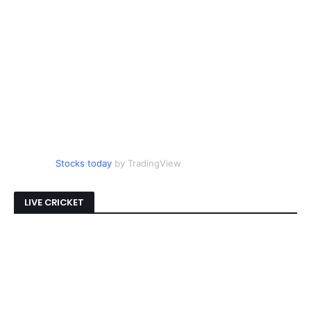
Stocks today
by TradingView
LIVE CRICKET