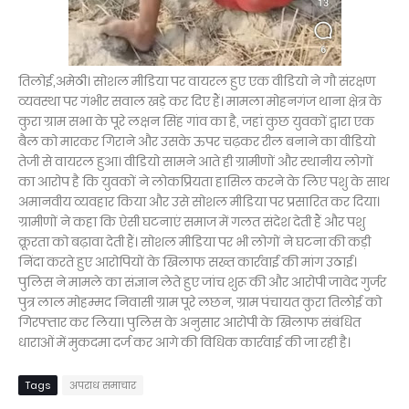
तिलोई,अमेठी। सोशल मीडिया पर वायरल हुए एक वीडियो ने गौ संरक्षण
व्यवस्था पर गंभीर सवाल खड़े कर दिए हैं। मामला मोहनगंज थाना क्षेत्र के
कुरा ग्राम सभा के पूरे लक्षन सिंह गांव का है, जहां कुछ युवकों द्वारा एक
बैल को मारकर गिराने और उसके ऊपर चढ़कर रील बनाने का वीडियो
तेजी से वायरल हुआ। वीडियो सामने आते ही ग्रामीणों और स्थानीय लोगों
का आरोप है कि युवकों ने लोकप्रियता हासिल करने के लिए पशु के साथ
अमानवीय व्यवहार किया और उसे सोशल मीडिया पर प्रसारित कर दिया।
ग्रामीणों ने कहा कि ऐसी घटनाएं समाज में गलत संदेश देती हैं और पशु
क्रूरता को बढ़ावा देती हैं। सोशल मीडिया पर भी लोगों ने घटना की कड़ी
निंदा करते हुए आरोपियों के खिलाफ सख्त कार्रवाई की मांग उठाई।
पुलिस ने मामले का संज्ञान लेते हुए जांच शुरू की और आरोपी जावेद गुर्जर
पुत्र लाल मोहम्मद निवासी ग्राम पूरे लछन, ग्राम पंचायत कुरा तिलोई को
गिरफ्तार कर लिया। पुलिस के अनुसार आरोपी के खिलाफ संबंधित
धाराओं में मुकदमा दर्ज कर आगे की विधिक कार्रवाई की जा रही है।
Tags
अपराध समाचार