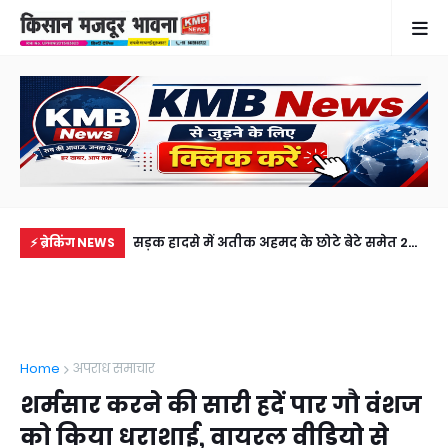
में से नहीं पहुंची एक
सड़क हादसे में अतीक अहमद के छोटे बेटे समेत 2
गुठ
⚡ ब्रेकिंग NEWS
ीडियो कॉल पर देखा
की मौत, झांसी जेल में बंद भाई से मिलने जा रहा था
और
अबान
गिर
Home
अपराध समाचार
शर्मसार करने की सारी हदें पार गौ वंशज
को किया धराशाई, वायरल वीडियो से