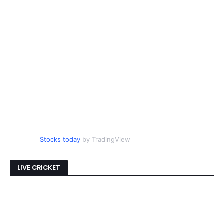
Stocks today
by TradingView
LIVE CRICKET