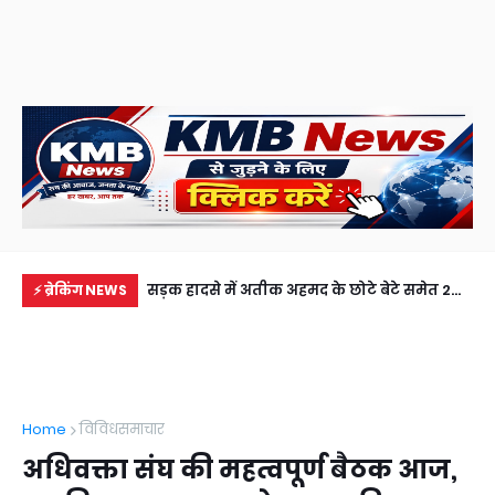
में से नहीं पहुंची एक
सड़क हादसे में अतीक अहमद के छोटे बेटे समेत 2
खेत
⚡ ब्रेकिंग NEWS
ीडियो कॉल पर देखा
की मौत, झांसी जेल में बंद भाई से मिलने जा रहा था
से 
अबान
Home
विविधसमाचार
अधिवक्ता संघ की महत्वपूर्ण बैठक आज,