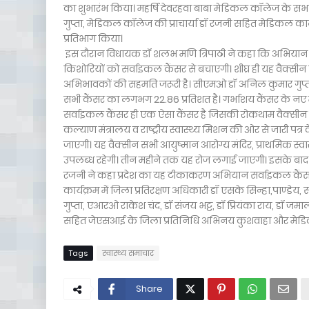
का शुभारंभ किया। महर्षि देवरहवा बाबा मेडिकल कॉलेज के सभ
गुप्ता, मेडिकल कॉलेज की प्राचार्या डॉ रजनी सहित मेडिकल काले
प्रतिभाग किया।
इस दौरान विधायक डॉ शलभ मणि त्रिपाठी ने कहा कि अभियान के 
किशोरियों को सर्वाइकल कैंसर से बचाएगी। शीघ्र ही यह वैक्सीन
अभिभावकों की सहमति जरूरी है। सीएमओ डॉ अनिल कुमार गुप्ता 
सभी कैंसर का लगभग 22.86 प्रतिशत है। गर्भाशय कैंसर के नए माम
सर्वाइकल कैंसर ही एक ऐसा कैंसर है जिसकी रोकथाम वैक्सीन स
कल्याण मंत्रालय व राष्ट्रीय स्वास्थ्य मिशन की ओर से जारी 
जाएगी। यह वैक्सीन सभी आयुष्मान आरोग्य मंदिर, प्राथमिक स्वास्थ्
उपलब्ध रहेगी। तीन महीने तक यह रोज लगाई जाएगी। इसके बाद रु
रजनी ने कहा प्रदेश का यह टीकाकरण अभियान सर्वाइकल कैंसर 
कार्यक्रम में जिला प्रतिरक्षण अधिकारी डॉ एसके सिन्हा,पाण्डे
गुप्ता, एआरओ राकेश चंद, डॉ संजय भट्ट, डॉ प्रियंका राय, डॉ ज
सहित जेएसआई के जिला प्रतिनिधि अभिनय कुशवाहा और मेडिकल 
Tags
स्वास्थ्य समाचार
Share