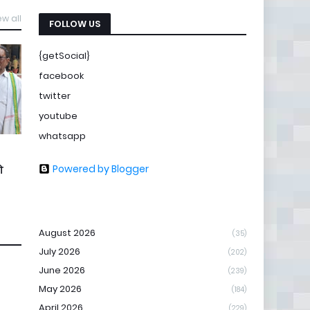
ew all
FOLLOW US
{getSocial}
facebook
twitter
youtube
whatsapp
Powered by Blogger
ो
August 2026
(35)
July 2026
(202)
June 2026
(239)
May 2026
(184)
April 2026
(229)