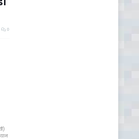
डॉ
0
वी)
भियान