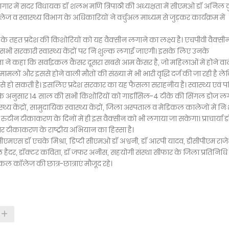
ागार में सदर विधायक डॉ शलभ मणि त्रिपाठी की अध्यक्षता में सीएमओ डॉ अनिल 
ज व स्वास्थ्य विभाग के अधिकारियों ने वर्चुअल माध्यम से जुड़कर कार्यक्रम में
तहत प्रदेश की किशोरियों को यह वैक्सीन लगाने का लक्ष्य है। एचपीवी वैक्सी
 सभी सरकारी स्वास्थ्य केंद्रों पर निःशुल्क लगाई जाएगी। इसके लिए उनके
ने कहा कि सर्वाइकल कैंसर दूसरा सबसे आम कैंसर है, जो महिलाओं में होने वा
लों और इससे होने वाली मौतों की संख्या में भी भारी वृद्धि दर्ज की जा रही है ल
े हो सकती है। इसलिए प्रदेश सरकार का यह फैसला सराहनीय है। स्वास्थ्य एवं प
पत्र के अनुसार 14 साल की सभी किशोरियों को गार्डासिल-4 टीके की सिंगल डोज ल
य केंद्रों, सामुदायिक स्वास्थ्य केंद्रों, जिला अस्पताल व मेडिकल कालेजों में नि
टीन टीकाकरण के दिनों में ही इस वैक्सीन को भी लगाया जा सकेगा। प्राचार्या ड
टीकाकरण के राष्ट्रीय अभियान का हिस्सा है।
य, सीएमएस डॉ एचके मिश्रा, डिप्टी सीएमओ डॉ अश्वनी, डॉ आरपी यादव, डीसीपीएम राज
माल हैदर, डॉक्टर कविता, डॉ जफर अनीस, सहयोगी संस्था सीफार के जिला प्रतिनिधि
कॉलेज की छात्र-छात्राएं मौजूद रहे।