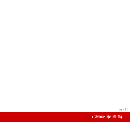
Next P
• किसान: देश की रीढ़