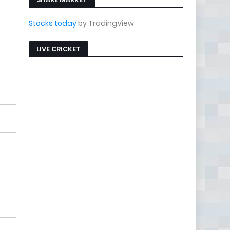
Stocks today
by TradingView
LIVE CRICKET