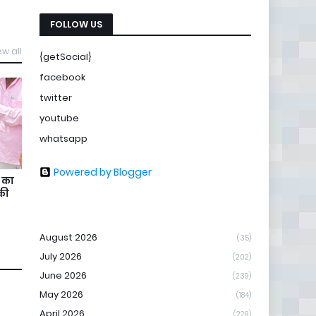
FOLLOW US
ew all
{getSocial}
facebook
twitter
youtube
whatsapp
Powered by Blogger
ड का
 की
August 2026
(35)
July 2026
(202)
June 2026
(239)
May 2026
(184)
April 2026
(229)