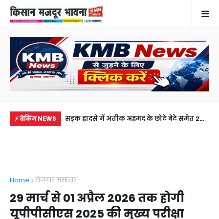
में से नहीं पहुंची एक
सड़क हादसे में अतीक अहमद के छोटे बेटे समेत 2
गुठ
⚡ ब्रेकिंग NEWS
ीडियो कॉल पर देखा
की मौत, झांसी जेल में बंद भाई से मिलने जा रहा था
और
अबान
गिर
Home
रोजगार समाचार
29 मार्च से 01 अप्रैल 2026 तक होगी
यूपीपीसीएस 2025 की मुख्य परीक्षा