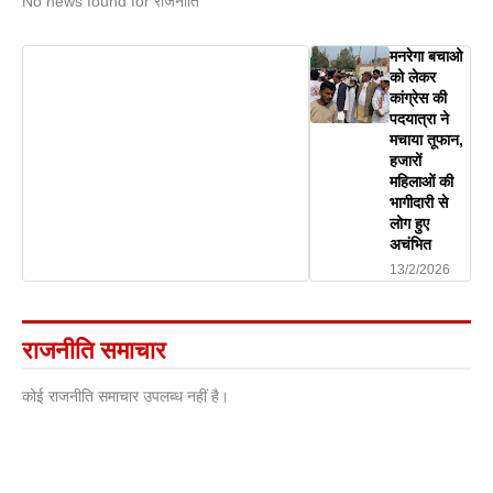
No news found for राजनीति
मनरेगा बचाओ
को लेकर
कांग्रेस की
पदयात्रा ने
मचाया तूफान,
हजारों
महिलाओं की
भागीदारी से
लोग हुए
अचंभित
13/2/2026
राजनीति समाचार
कोई राजनीति समाचार उपलब्ध नहीं है।