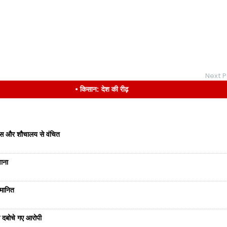
Next P
• किसान: देश की रीढ़
वास और शौचालय से वंचित
वाना
्मानित
से दबोचे गए आरोपी