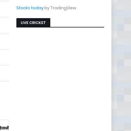
Stocks today
by TradingView
LIVE CRICKET
हिलाओं