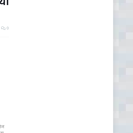
िया
0
सैन