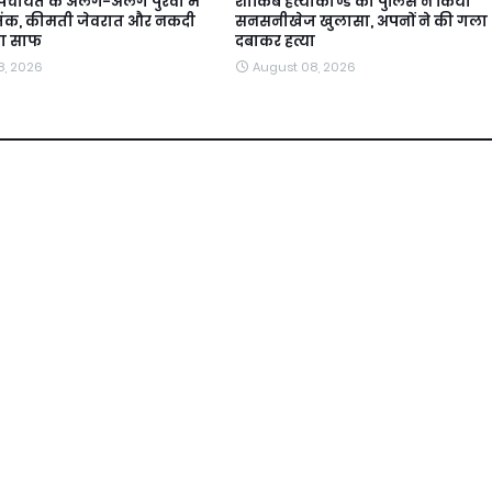
मपंचायत के अलग-अलग पुरवा में
शाकिब हत्याकाण्ड का पुलिस ने किया
आतंक, कीमती जेवरात और नकदी
सनसनीखेज खुलासा, अपनों ने की गला
या साफ
दबाकर हत्या
8, 2026
August 08, 2026