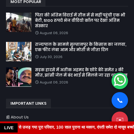
MOST POPULAR
पिता की अंतिम विदाई में तीन में से नहीं पहुंची एक भी
बेटी, 5100 रुपये भेज वीडियो कॉल पर देखा अंतिम
संस्कार
August 06, 2026
राज्यपाल के सामने सुल्तानपुर के किसान का जलवा,
एक फीट लंबा आम और मोती ने जीता दिल
July 30, 2026
सड़क हादसे में अतीक अहमद के छोटे बेटे समेत 2 की
मौत, झांसी जेल में बंद भाई से मिलने जा रहा था अबान
August 06, 2026
📞
IMPORTANT LINKS
📰 About Us
✉️
Contact Us
या पूरा परिवार, 100 साल पुराना था मकान, दंपती समेत दो मासूम बच्चों की मौत
चाकू 
LIVE