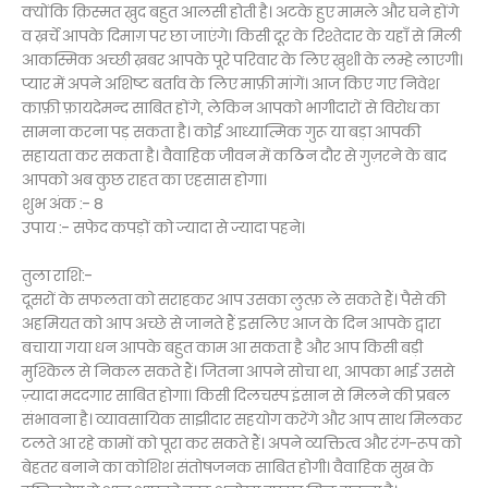
क्योंकि क़िस्मत ख़ुद बहुत आलसी होती है। अटके हुए मामले और घने होंगे
व ख़र्चे आपके दिमाग़ पर छा जाएंगे। किसी दूर के रिश्तेदार के यहाँ से मिली
आकस्मिक अच्छी ख़बर आपके पूरे परिवार के लिए ख़ुशी के लम्हे लाएगी।
प्यार में अपने अशिष्ट बर्ताव के लिए माफ़ी मांगें। आज किए गए निवेश
काफ़ी फ़ायदेमन्द साबित होंगे, लेकिन आपको भागीदारों से विरोध का
सामना करना पड़ सकता है। कोई आध्यात्मिक गुरू या बड़ा आपकी
सहायता कर सकता है। वैवाहिक जीवन में कठिन दौर से गुज़रने के बाद
आपको अब कुछ राहत का एहसास होगा।
शुभ अंक :- 8
उपाय :- सफेद कपड़ों को ज्यादा से ज्यादा पहने।
तुला राशि:-
दूसरों के सफलता को सराहकर आप उसका लुत्फ़ ले सकते हैं। पैसे की
अहमियत को आप अच्छे से जानते हैं इसलिए आज के दिन आपके द्वारा
बचाया गया धन आपके बहुत काम आ सकता है और आप किसी बड़ी
मुश्किल से निकल सकते हैं। जितना आपने सोचा था, आपका भाई उससे
ज़्यादा मददगार साबित होगा। किसी दिलचस्प इंसान से मिलने की प्रबल
संभावना है। व्यावसायिक साझीदार सहयोग करेंगे और आप साथ मिलकर
टलते आ रहे कामों को पूरा कर सकते हैं। अपने व्यक्तित्व और रंग-रूप को
बेहतर बनाने का कोशिश संतोषजनक साबित होगी। वैवाहिक सुख के