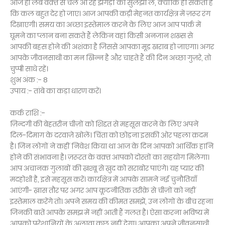
आज ही लंबे वक़्त से चले आ रहे झगड़ों को सुलझा लें, क्योंकि हो सकता है
कि कल बहुत देर हो जाए। आज आपकी कड़ी मेहनत कार्यक्षेत्र में ज़रूर रंग
दिखाएगी। समय का अच्छा इस्तेमाल करने के लिए आज आप पार्क में
घूमने का प्लान बना सकते हैं लेकिन वहां किसी अनजान शख्स से
आपकी बहस होने की अशंका है जिससे आपका मूड खराब हो जाएगा। अगर
आपके जीवनसाथी का मन खिन्न है और चाहते हैं की दिन अच्छा गुज़रे, तो
चुप्पी साधे रहें।
शुभ अंक :- 8
उपाय :- तांबे का कड़ा धारण करें।
कर्क राशि :-
ज़िन्दगी की बेहतरीन चीज़ों को शिद्दत से महसूस करने के लिए अपने
दिल-दिमाग़ के दरवाज़े खोलें। चिंता को छोड़ना इसकी ओर पहला क़दम
है। जिन लोगों ने कहीं निवेश किया था आज के दिन आपको आर्थिक हानि
होने की संभावना है। ज़रूरत के वक़्त आपको दोस्तों का सहयोग मिलेगा।
आप अचानक गुलाबों की ख़श्बू से ख़ुद को सराबोर पाएंगे। यह प्यार की
मदहोशी है, इसे महसूस करें। कार्यक्षेत्र में आपके सामने नई चुनौतियाँ
आएंगी- ख़ास तौर पर अगर आप कूटनीतिक तरीक़े से चीज़ों को नहीं
इस्तेमाल करेंगे तो। अपने समय की कीमत समझें, उन लोगों के बीच रहना
जिनकी बातें आपके समझ में नहीं आती हैं गलत है। ऐसा करना भविष्य में
आपको परेशानियों के अलावा कुछ नहीं देगा। आपका अपने जीवनसाथी