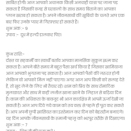
साबित होगी। आज आपको अचानक किसी अनचाही यात्रा पर जाना पड़
सकता है जिसकी वजह से घरवालों के साथ समय बिताने का आपका
प्लान खराब हो सकता है। अपने जीवनसाथी की ख़ूबियों के चलते आप एक
बार फिर उनके प्यार में गिरफ़्तार हो सकते हैं।
शुभ अंक :- 9
उपाय :- दूध में हल्दी डालकर पिएं।
कुंभ राशि:-
दोस्त या सहकर्मी का स्वार्थी बर्ताव आपका मानसिक सुकून ख़त्म कर
सकता है। आपने बीते समय में बहुत पैसा खर्च किया है जिसका खामियाजा
आज आपको भुगतना पड़ सकता है। आज आपको पैसों की जरुरत होगी
लेकिन वो आपको मिल नहीं पाएगा। अगर आज आप किसी को सलाह देते
हैं, तो ख़ुद लेने के लिए भी तैयार रहें। शाम को प्रिय के साथ रोमांटिक
मुलाक़ात और साथ में कहीं लज़ीज़ खाना खाने के लिहाज़ से बढ़िया दिन
है। काम की अधिकता के बावजूद भी आज कार्यक्षेत्र में आपमें ऊर्जा देखी जा
सकती है। आज आप दिये गये काम को तय वक्त से पहले ही पूरा कर सकते
हैं। आप अपनी छुपी ख़ासियत का इस्तेमाल कर दिन को बेहतरीन बनाएंगे।
यह दिन आपके जीवनसाथी के रूमानी पहलू को भरपूर तरीक़े से दिखाएगा।
शुभ अंक :- 7