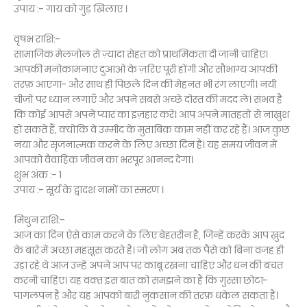
उपाय :- गाय को गुड़ खिलाए ।
वृषभ राशि:-
सामाजिक मेलजोल से ज़्यादा सेहत को प्राथमिकता दी जानी चाहिए।
आपकी मनोकामनाएं दुआओं के ज़रिए पूरी होंगी और सौभाग्य आपकी
तरफ़ आएगा- और साथ ही पिछले दिन की मेहनत भी रंग लाएगी। नयी
चीज़ों पर ध्यान लगाएँ और अपने सबसे अच्छे दोस्त की मदद लें। संभव है
कि कोई आपसे अपने प्यार का इज़हार करे। आप अपने मातहतों से नाख़ुश
हो सकते हैं, क्योंकि वे उम्मीद के मुताबिक़ काम नहीं कर रहे हैं। आज कुछ
नया और सृजनात्मक करने के लिए अच्छा दिन है। यह समय जीवन में
आपको वैवाहिक जीवन का भरपूर आनन्द देगा।
शुभ अंक :- 1
उपाय :- सूर्य के द्वादश नामों का स्मरण ।
मिथुन राशि:-
आज का दिन ऐसे काम करने के लिए बेहतरीन है, जिन्हें करके आप ख़ुद
के बारे में अच्छा महसूस करते हैं। जो लोग अब तक पैसे को बिना वजह ही
उड़ा रहे थे आज उन्हें अपने आप पर काबू रखना चाहिए और धन की बचत
करनी चाहिए। यह वक़्त इस बात को समझने का है कि ग़ुस्सा छोटा-
पागलपन है और यह आपको बारी नुक़सान की तरफ़ धकेल सकता है।