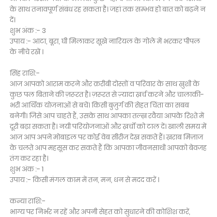
के साथ तनावपूर्ण संबंध रह सकता है। जहां तक सम्भव हो बात को बढ़ने न
दें।
शुभ अंक :- 3
उपाय :- आटा, बूरा, घी मिलाकर सूखे नारियल के गोले में भरकर पीपल
के नीचे रखें ।
सिंह राशि:-
आज आपको आराम करने और क़रीबी दोस्तों व परिवार के साथ ख़ुशी के
कुछ पल बिताने की ज़रूरत है। ज़रूरत से ज़्यादा ख़र्च करने और चालाकी-
भरी आर्थिक योजनाओं से बचें। किसी बुज़ुर्ग की सेहत चिंता का सबब
बनेगी। जिसे आप चाहते हैं, उसके साथ आपका तल्ख़ रवैया आपके रिश्ते में
दूरी बढ़ा सकता है। नयी परियोजनाओं और ख़र्चों को टाल दें। खाली समय में
आज आप अपने मोबाइल पर कोई वेब सीरीज देख सकते हैं। ख़राब मिज़ाज
के चलते आप महसूस कर सकते हैं कि आपका जीवनसाथी आपको बेवजह
तंग कर रहा है।
शुभ अंक :- 1
उपाय :- किसी मंगल काम में तन, मन, धन से मदद करें ।
कन्या राशि:-
भाग्य पर निर्भर न रहें और अपनी सेहत को सुधारने की कोशिश करें,