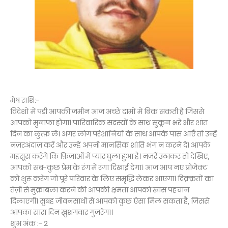
मेष राशि:-
विदेशों में पड़ी आपकी जमीन आज अच्छे दामों में बिक सकती है जिससे
आपको मुनाफा होगा। पारिवारिक सदस्यों के साथ सुकून भरे और शांत
दिन का लुत्फ़ लें। अगर लोग परेशानियों के साथ आपके पास आएँ तो उन्हें
नज़रअंदाज़ करें और उन्हें अपनी मानसिक शांति भंग न करने दें। आपके
महसूस करेंगे कि फ़िज़ाओं में प्यार घुला हुआ है। नज़रें उठाकर तो देखिए,
आपको सब-कुछ प्रेम के रंग में रंगा दिखाई देगा। आज आप नए प्रोजेक्ट
को शुरू करेंग जो पूरे परिवार के लिए समृद्धि लेकर आएगा। दिक़्क़तों का
तेज़ी से मुक़ाबला करने की आपकी क्षमता आपको ख़ास पहचान
दिलाएगी। सुबह जीवनसाथी से आपको कुछ ऐसा मिल सकता है, जिससे
आपका सारा दिन ख़ुशगवार गुज़रेगा।
शुभ अंक :- 2