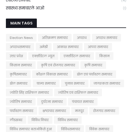
स्वास्थ्य समाचार
(41)
स्वास्थ्य समाचारले आओ
(1)
MAIN TAGS
Election News
अतिक्रमण समाचार
अपराध
अपराध समाचार
अपराधसमाचार
अमेठी
आकाश समाचार
आपदा समाचार
उत्तर प्रदेश
एक्सीडेंटल न्यूज़
एक्सीडेंटल समाचार
किसान
किसान समाचार
कृषि एवं रोजगार समाचार
कृषि समाचार
कृषिसमाचार
कौशल विकास समाचार
खेल एवं पर्यावरण समाचार
खेल समाचार
ग्राम्य समाचार
चुनाव समाचार
जागरूकता समाचार
ज्योति सिंह राशिफल समाचार
ज्योतिष एवं राशिफल समाचार
ज्योतिष समाचार
दुर्घटना समाचार
पंचायत समाचार
पर्यावरण समाचार
भ्रष्टाचार समाचार
मजदूर
रोजगार समाचार
लीडखबर
विविध विचार
विविध समाचार
विविध समाचार बताओकैसे हुआ
विविधसमाचार
विवेक समाचार