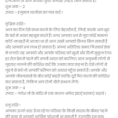
दृष्टिकोण से आज आपको कुछ अनोखा उपहार मिल सकता है।
शुभ अंक :- 2
उपाय :- हनुमान चालीसा का पाठ करें ।
वृश्चिक राशि:-
आज का दिन ऐसे काम करने के लिए बेहतरीन है, जिन्हें करके आप ख़ुद
के बारे में अच्छा महसूस करते हैं। अगर आपका धन से जुड़ा कोई मामला
कोर्ट-कचहरी में अटका था तो आज उसमें आपको विजय मिल सकती है
और आपको धन लाभ हो सकता है। अपना अतिरिक्त समय निःस्वार्थ सेवा
में लगाएँ। यह आपको और आपके परिवार को ख़ुशी और दिली सुकून देगा।
हर रोज़ प्रेम में पड़ने की अपनी आदत को बदलिए। आज अनुभवी लोगों से
जुड़कर जानने की कोशिश करें कि उनका क्या कहना है। ऐसे लोगों से
जुड़ने से बचें जो आपकी प्रतिष्ठा को आघात पहुँचा सकते हैं। आपके और
आपके जीवनसाथी के बीच कोई बाहरी व्यक्ति दूरी पैदा करने की कोशिश
कर सकता है, लेकिन आप दोनों चीज़ें संभाल लेंगे।
शुभ अंक :- 4
उपाय :- गणेश जी के मंदिर में एक काला-सफेद झंडा(पताका) चढ़ाये ।
धनु राशि:-
आपका ऊर्जा-स्तर ऊँचा रहेगा। परिवार के किसी सदस्य के बीमार पड़ने
की वजह से आपको आर्थिक परेशानी आ सकती है, हालांकि इस वक्त