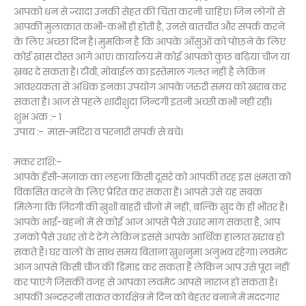
आपको धन से ज्यादा उनकी सेहत की चिंता करनी चाहिए। जिन लोगों से
आपकी मुलाक़ात कभी-कभी ही होती है, उनसे बातचीत और संपर्क करने
के लिए अच्छा दिन है। मुमकिन है कि आपके आँसुओं को पोंछने के लिए
कोई ख़ास दोस्त आगे आए। कार्यालय में कोई आपको कुछ बढ़िया चीज़ या
ख़बर दे सकता है। टीवी, मोबाईल का इस्तेमाल गलत नहीं है लेकिन
आवश्यकता से अधिक इनका उपयोग आपके जरुरी समय को खराब कर
सकता है। आज से पहले शादीशुदा ज़िन्दगी इतनी अच्छी कभी नहीं रही।
शुभ अंक :- 1
उपाय :- मांस-मदिरा व परनारी संपर्क से बचें।
मकर राशि:-
आपके हँसी-मज़ाक़ का लहज़ा किसी दूसरे को आपकी तरह इस क्षमता को
विकसित करने के लिए प्रेरित कर सकता है। आपसे उसे यह सबक़
मिलेगा कि ज़िंदगी की ख़ुशी बाहरी चीज़ों में नहीं, बल्कि ख़ुद के ही भीतर है।
आपके भाई-बहनों में से कोई आज आपसे पैसे उधार मांग सकता है, आप
उनको पैसे उधार तो दे देंगे लेकिन इससे आपके आर्थिक हालात खराब हो
सकते हैं। घर वालों के साथ समय बिताना ख़ुशनुमा अनुभव रहेगा। लवमेट
आज आपसे किसी चीज की डिमांड कर सकता है लेकिन आप उसे पूरा नहीं
कर पाएंगे जिसकी वजह से आपका लवमेट आपसे नाराज हो सकता है।
आपकी अन्दरूरनी ताक़त कार्यक्षेत्र में दिन को बेहतर बनाने में मददगार