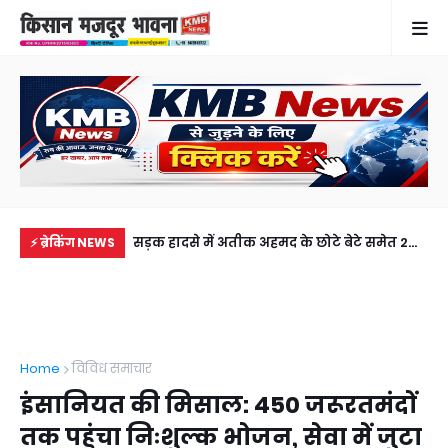
में से नहीं पहुंची एक
सड़क हादसे में अतीक अहमद के छोटे बेटे समेत 2
गुठ
⚡ ब्रेकिंग NEWS
ीडियो कॉल पर देखा
की मौत, झांसी जेल में बंद भाई से मिलने जा रहा था
और
अबान
गिर
Home
विविध समाचार
इंसानियत की मिसाल: 450 जरूरतमंदों
तक पहुंचा निःशुल्क भोजन, सेवा में जुटा