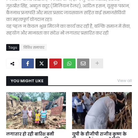
गुरुप्रीत सिंह, अब्दुल वदूद (मिलियन टेलर), आदिल हसन, यूसुफ पठान,
बैजनाथ प्रजापति और माता प्रसाद जायसवाल सहित कई समाजसेवियों
का महत्वपूर्ण योगदान रहा।
यह पहल न केवल भूख मिटाने का कार्य कर रही है, बल्कि समाज में सेवा,
सहयोग और मानवता का संदेश भी लगातार प्रसारित कर रही
Tags
विविध समाचार
YOU MIGHT LIKE
View all
लगातार हो रही बारिश बनी
यूपी के डीजीपी राजीव कृष्ण के