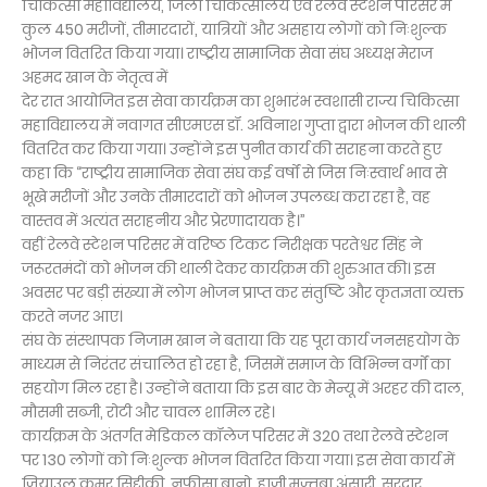
चिकित्सा महाविद्यालय, जिला चिकित्सालय एवं रेलवे स्टेशन परिसर में
कुल 450 मरीजों, तीमारदारों, यात्रियों और असहाय लोगों को निःशुल्क
भोजन वितरित किया गया। राष्ट्रीय सामाजिक सेवा संघ अध्यक्ष मेराज
अहमद खान के नेतृत्व में
देर रात आयोजित इस सेवा कार्यक्रम का शुभारंभ स्वशासी राज्य चिकित्सा
महाविद्यालय में नवागत सीएमएस डॉ. अविनाश गुप्ता द्वारा भोजन की थाली
वितरित कर किया गया। उन्होंने इस पुनीत कार्य की सराहना करते हुए
कहा कि “राष्ट्रीय सामाजिक सेवा संघ कई वर्षों से जिस निःस्वार्थ भाव से
भूखे मरीजों और उनके तीमारदारों को भोजन उपलब्ध करा रहा है, वह
वास्तव में अत्यंत सराहनीय और प्रेरणादायक है।”
वहीं रेलवे स्टेशन परिसर में वरिष्ठ टिकट निरीक्षक परतेश्वर सिंह ने
जरूरतमंदों को भोजन की थाली देकर कार्यक्रम की शुरुआत की। इस
अवसर पर बड़ी संख्या में लोग भोजन प्राप्त कर संतुष्टि और कृतज्ञता व्यक्त
करते नजर आए।
संघ के संस्थापक निजाम खान ने बताया कि यह पूरा कार्य जनसहयोग के
माध्यम से निरंतर संचालित हो रहा है, जिसमें समाज के विभिन्न वर्गों का
सहयोग मिल रहा है। उन्होंने बताया कि इस बार के मेन्यू में अरहर की दाल,
मौसमी सब्जी, रोटी और चावल शामिल रहे।
कार्यक्रम के अंतर्गत मेडिकल कॉलेज परिसर में 320 तथा रेलवे स्टेशन
पर 130 लोगों को निःशुल्क भोजन वितरित किया गया। इस सेवा कार्य में
जियाउल कमर सिद्दीकी, नफीसा बानो, हाजी मुज्तबा अंसारी, सरदार