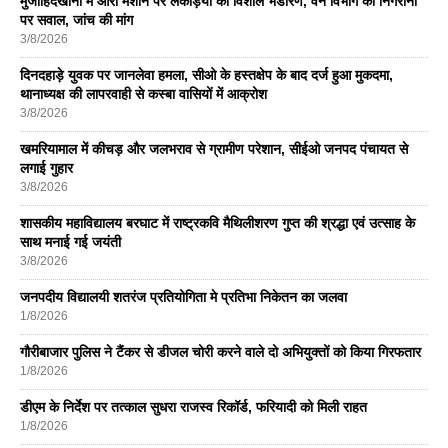
मुजाहिदखानी में आरा मशीन पर लकड़ियों का विशाल भंडारण, वन विभाग की निगरानी
पर सवाल, जांच की मांग
3/8/2026
दिनदहाड़े युवक पर जानलेवा हमला, सीओ के हस्तक्षेप के बाद दर्ज हुआ मुकदमा,
थानाध्यक्ष की लापरवाही से कस्बा वासियों में आक्रोश
3/8/2026
खमरियामाल में कीचड़ और जलभराव से ग्रामीण परेशान, सीईओ जनपद पंचायत से
लगाई गुहार
3/8/2026
शासकीय महाविद्यालय बरघाट में राष्ट्रकवि मैथिलीशरण गुप्त की श्रद्धा एवं उत्साह के
साथ मनाई गई जयंती
3/8/2026
जनपदीय विद्यालयी शतरंज प्रतियोगिता मे प्रतिभा निकेतन का जलवा
1/8/2026
गौरीबाजार पुलिस ने टैंकर से डीजल चोरी करने वाले दो अभियुक्तों को किया गिरफतार
1/8/2026
डीएम के निर्देश पर तत्काल सुधरा राजस्व रिकॉर्ड, फरियादी को मिली राहत
1/8/2026