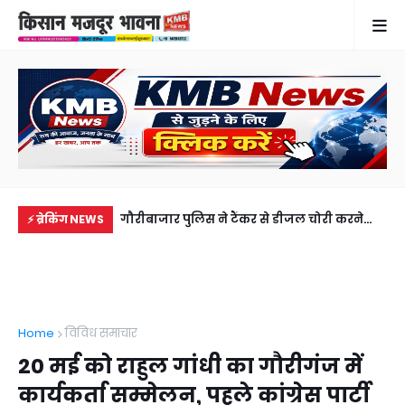
 के पिता का बैकुंठ धाम
गौरीबाजार पुलिस ने टैंकर से डीजल चोरी करने
शास
⚡ ब्रेकिंग NEWS
्कार
वाले दो अभियुक्तों को किया गिरफतार
मना
Home
विविध समाचार
20 मई को राहुल गांधी का गौरीगंज में
कार्यकर्ता सम्मेलन, पहले कांग्रेस पार्टी