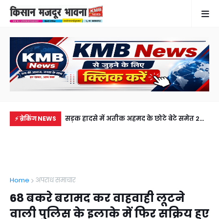
में से नहीं पहुंची एक
सड़क हादसे में अतीक अहमद के छोटे बेटे समेत 2
खेत
⚡ ब्रेकिंग NEWS
ीडियो कॉल पर देखा
की मौत, झांसी जेल में बंद भाई से मिलने जा रहा था
से 
अबान
Home
अपराध समाचार
68 बकरे बरामद कर वाहवाही लूटने
वाली पुलिस के इलाके में फिर सक्रिय हुए