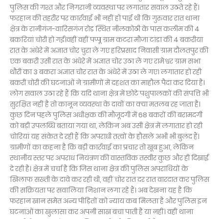
पुलिस की गश्त और निगरानी व्यवस्था पर लगातार सवाल उठते रहे हैं।
फरहान की तहरीर पर कार्रवाई भी नहीं हो पाई थी कि गुरुवार रात थाना
क्षेत्र के रानीगंज-वारिसगंज रोड स्थित नीलकोठी के पास कलीम की 4
बकरियां चोरी हो गईं।वहीं वहीं पप्पू ग्राम कटरा मौजा टांडा की 4 बकरीया
रात के अंधेरे में अज्ञात चोर चुरा ले गए हरिप्रसाद निवासी ग्राम दौलतपुर की
एक बकरी उसी रात के अंधेरे में अज्ञात चोर उठा ले गए रामेश्वर ग्राम सभा
थौरी का 3 बकरा अज्ञात चोर रात के अंधेरे में उठा ले गए। लगातार हो रही
बकरी चोरी की घटनाओं ने ग्रामीणों में दहशत का माहौल पैदा कर दिया है।
लोग सवाल उठा रहे हैं कि यदि थाना क्षेत्र में छोटे पशुपालकों की संपत्ति भी
सुरक्षित नहीं है तो कानून व्यवस्था के दावों का क्या मतलब रह जाता है।
कुछ दिन पहले पुलिस अधीक्षक की मौजूदगी में 68 बकरों की बरामदगी
को बड़ी उपलब्धि बताया गया था, लेकिन अब उसी क्षेत्र में लगातार हो रही
चोरियां यह संकेत दे रही हैं कि अपराधी तत्वों के हौसले अभी भी बुलंद हैं।
ग्रामीणों का कहना है कि बड़ी कार्रवाई का प्रचार तो खूब हुआ, लेकिन
स्थानीय स्तर पर अपराध नियंत्रण की वास्तविक तस्वीर कुछ और ही दिखाई
दे रही है। क्षेत्र में चर्चा है कि जिस थाना क्षेत्र की पुलिस अपराधियों के
खिलाफ सख्ती के दावे कर रही थी, वहीं चोर रात दर रात वारदात कर पुलिस
की सक्रियता पर सवालिया निशान लगा रहे हैं। अब देखना यह है कि
फरहान खान समेत अन्य पीड़ितों को न्याय कब मिलता है और पुलिस इन
घटनाओं का खुलासा कर अपनी साख बचा पाती है या नहीं। वहीं थाना