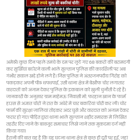
अमेठी। कुछ दिन पहले तमंचे के दम पर लूटे गए 68 बकरों की बरामदगी
कर सुर्खियां बटोरने वाली भाले सुल्तान पुलिस की कार्यशैली पर अब
गंभीर सवाल खड़े होने लगे हैं। जिस पुलिस ने अंतरजनपदीय गिरोह को
पकड़कर अपनी पीठ थपथपाई, उसी थाना क्षेत्र में बेखौफ चोर लगातार
वारदातों को अंजाम देकर पुलिस के इकबाल को खुली चुनौती दे रहे हैं।
जानकारी के अनुसार ग्राम माहेमऊ निवासी मो. फरहान खान के फार्म
हाउस से अज्ञात चोरों ने रात के अंधेरे में चार बकरियां चोरी कर लीं। चोर
फार्म की सुरक्षा जालियां तोड़कर अंदर घुसे और वारदात को अंजाम देकर
फरार हो गए। पीड़ित द्वारा थाना भाले सुल्तान शहीद स्मारक में लिखित
तहरीर दिए जाने के बावजूद समाचार लिखे जाने तक मुकदमा दर्ज नहीं
किया गया।
हैरानी की बात यह है कि यह घटना थाना क्षेत्र से कुछ ही दूरी पर हुई, जहां