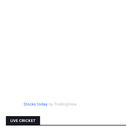
Stocks today
by TradingView
LIVE CRICKET