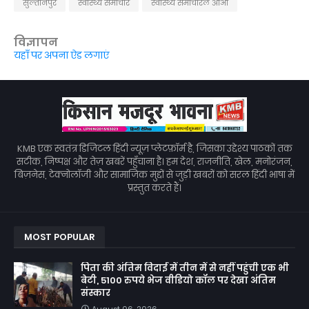
सुल्तानपुर
स्वास्थ्य समाचार
स्वास्थ्य समाचारले आओ
विज्ञापन
यहाँ पर अपना ऐड लगाएं
KMB एक स्वतंत्र डिजिटल हिंदी न्यूज़ प्लेटफ़ॉर्म है, जिसका उद्देश्य पाठकों तक
सटीक, निष्पक्ष और तेज़ खबरें पहुँचाना है। हम देश, राजनीति, खेल, मनोरंजन,
बिज़नेस, टेक्नोलॉजी और सामाजिक मुद्दों से जुड़ी खबरों को सरल हिंदी भाषा में
प्रस्तुत करते हैं।
MOST POPULAR
पिता की अंतिम विदाई में तीन में से नहीं पहुंची एक भी
बेटी, 5100 रुपये भेज वीडियो कॉल पर देखा अंतिम
संस्कार
August 06, 2026