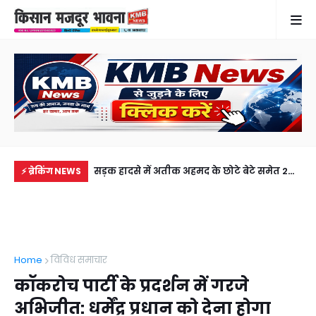
में से नहीं पहुंची एक
सड़क हादसे में अतीक अहमद के छोटे बेटे समेत 2
गुठ
⚡ ब्रेकिंग NEWS
ीडियो कॉल पर देखा
की मौत, झांसी जेल में बंद भाई से मिलने जा रहा था
और
अबान
गिर
Home
विविध समाचार
कॉकरोच पार्टी के प्रदर्शन में गरजे
अभिजीत: धर्मेंद्र प्रधान को देना होगा