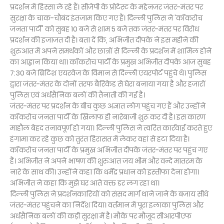
प्रदर्शन में हिस्सा ले रहे हैं। सीजेपी के प्रोटेस्ट के मद्देनजर जंतर-मंतर पर
सुरक्षा के चाक-चौबंद इंतजाम किए गए हैं। दिल्ली पुलिस ने 'कॉकरोच
जनता पार्टी' को सुबह 10 बजे से शाम 5 बजे तक जंतर-मंतर पर विरोध
प्रदर्शन की इजाजत दी है। बता दें कि, अभिजीत दीपके ने इस महीने की
शुरुआत में अपने समर्थकों और छात्रों से दिल्ली के प्रदर्शन में शामिल होने
का आह्वान किया था। कॉकरोच पार्टी के प्रमुख अभिजीत दीपके आज सुबह
7:30 बजे ब्रिटिश एयरवेज के विमान से दिल्ली एयरपोर्ट पहुंचे थे। पुलिस
द्वारा जंतर-मंतर के दोनों तरफ बैरिकेड से घेरा बनाया गया है और हजारों
पुलिस एवं अर्धसैनिक बलों की तैनाती की गई है।
जंतर-मंतर पर प्रदर्शन के बीच कुछ अज्ञात लोग पहुंच गए हैं और उन्होंने
कॉकरोच जनता पार्टी के खिलाफ ही नारेबाजी शुरू कर दी है। इस कारण
माहौल बेहद तनावपूर्ण हो गया। दिल्ली पुलिस ने त्वरित कार्रवाई करते हुए
हंगामा कर रहे कुछ को तुरंत हिरासत में लेकर वहां से हटा दिया है।
कॉकरोच जनता पार्टी के प्रमुख अभिजीत दीपके जंतर-मंतर पर पहुंच गए
हैं। अभिजीत ने अपने भाषण की शुरुआत जय भीम और वन्दे मातरम के
नारे के साथ की। उन्होंने कहा कि धर्मेंद्र प्रधान को इस्तीफा देना होगा।
अभिजीत ने कहा कि मुझे घर आते वक्त डर लग रहा था।
दिल्ली पुलिस ने प्रदर्शनकारियों को संसद मार्ग थाने जाने के बजाय सीधे
जंतर-मंतर पहुंचने का निर्देश दिया। वर्तमान में पूरा इलाका पुलिस और
अर्धसैनिक बलों की कड़ी सुरक्षा में है। मौके पर मौजूद सीआरपीएफ