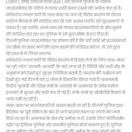
(CRPF), रैपिड एक्शन फोर्स (RAF) और दिल्ली पुलिस के जवान
लाउडस्पीकर के जरिये लगातार शांति बनाए रखने की अपील कर रहे हैं।
कॉकरोच जनता पार्टी के जंतर मंतर पर चल रहे विरोध प्रदर्शन के दौरान
माहौल बिगाड़ने की कोशिश कर रहे एक अज्ञात व्यक्ति को सुरक्षाबलों ने
पकड़ा है। यह व्यक्ति अपने साथ स्प्रे लेकर प्रदर्शनकारियों के बीच घुसने
की कोशिश कर रहा था। पुलिस ने उसे तुरंत मौके से हटा दिया है।
दिल्ली पुलिस लाउडस्पीकर पर घोषणा की है कि यदि कोई भी प्रदर्शनकारी
तय सीमा या संसद मार्ग की तरफ बढ़ने की कोशिश करेगा, तो उसे तुरंत
हिरासत में ले लिया जाएगा।
कॉकरोच जनता पार्टी के विरोध प्रदर्शन में हिस्सा लेने के लिए जंतर-मंतर
पर जुटे लोग 'आजादी-आजादी' के नारे लगा रहे हैं। स्थिति और भारी भीड़ के
अनुमान को देखते हुए सुरक्षा एजेंसियां सतर्क हैं। प्रदर्शन की गंभीरता को
देखते हुए नई दिल्ली को 12 जोन में विभाजित किया गया है। प्रधानमंत्री,
केंद्रीय गृहमंत्री और शिक्षा मंत्री के आवासों के आसपास के संवेदनशील
इलाकों में सुरक्षा और कड़ी कर दी गई है। चप्पे-चप्पे पर सीसीटीवी कैमरों से
नजर रखी जा रही है।
जंतर-मंतर पर प्रदर्शनकारियों संख्या बढ़ती जा रही है। दिल्ली पुलिस द्वारा
बैरिकेड पर पूरी चेकिंग के बाद ही आगे प्रदर्शन स्थल पर लोगों को जाने
दिया जा रहा है। आसपास के मेन रोड ब्लॉक न हों, इसके लिए पार्लियामेंट
स्ट्रीट पर ट्रैफिक पुलिस और स्थानीय पुलिस मोर्चा संभाले हुए हैं। पुलिस
लाउड स्पीकर के जरिये बार-बार शांति की अपील के साथ लोगों को पेड़