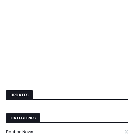
UPDATES
CATEGORIES
Election News
(1)