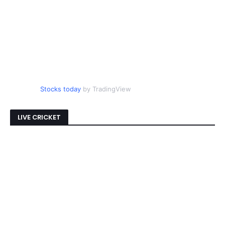
Stocks today
by TradingView
LIVE CRICKET