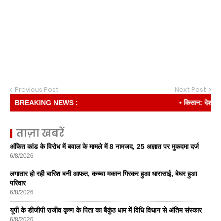
Previous Post
Next Post
BREAKING NEWS :
• किसान: देश की रीढ़
ताज़ा खबरें
अंकित कांड के विरोध में बवाल के मामले में 8 नामजद, 25 अज्ञात पर मुकदमा दर्ज
6/8/2026
लगातार हो रही बारिश बनी आफत, कच्चा मकान गिरकर हुआ धारासाई, बेघर हुआ
परिवार
6/8/2026
यूपी के डीजीपी राजीव कृष्ण के पिता का बैकुंठ धाम में विधि विधान से अंतिम संस्कार
6/8/2026