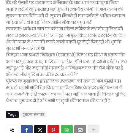
कि बड़े पैमाने पर चलाए गए अभियान के बाद आग पर काबू पा लिया
गया। हादसे में कोई हताहत नहीं हुआ है। स्थानीय लोगों ने आग लगने की
सूचना फायर ब्रिगेड को दी। सूचना मिलते ही एक दर्जन से अधिक दमकल
गाड़ियां और दो हाइड्रोलिक मशीन मौके पर पहुंच गईं।
लखनऊ-अयोध्या मार्ग पर बने इस कोल्ड स्टोरेज में स्थानीय पुलिस की
मदद से दमकलकर्मियों ने आग बुझाना शुरू किया। कोल्ड स्टोरेज के टिन
शेड के ऊपर से आग की लपटें उठती काफी दूर से ही दिख रही थीं। धुएं के
गुबार भी नजर आ रहे थे।
चिनहट थाना प्रभारी निरीक्षक (एसएचओ) दिनेश चंद्र मिश्रा ने बताया कि
आग पर पूरी तरह काबू पा लिया गया है।उन्होंने कहा, ‘हादसे में कोई हताहत
नहीं हुआ है और न ही कोई घायल है। अग्निशमन दल की टीमें मौके पर हैं
और स्थानीय पुलिस उनकी मदद कर रही है।’
पुलिस के मुताबिक, हाइड्रोलिक उपकरणों की मदद से आग बुझाई गई।
साथ ही यह भी सुनिश्चित किया गया कि परिसर के अंदर कोई फंसा न हो।
आग लगने के सही कारणों का अभी पता नहीं चल पाया है। चिनहट पुलिस
ने जांच शुरू कर दी है और सभी पहलुओं की पड़ताल की जा रही है।
Tags
दुर्घटना समाचार