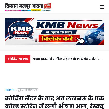
में से नहीं पहुंची एक
सड़क हादसे में अतीक अहमद के छोटे बेटे समेत 2
गुठ
⚡ ब्रेकिंग NEWS
ीडियो कॉल पर देखा
की मौत, झांसी जेल में बंद भाई से मिलने जा रहा था
और
अबान
गिर
Home
दुर्घटना समाचार
कोचिंग सेंटर के बाद अब लखनऊ के एक
कोल्ड स्टोरेज में लगी भीषण आग, रेस्क्यू