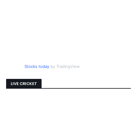
Stocks today
by TradingView
LIVE CRICKET