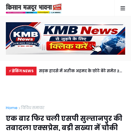
में से नहीं पहुंची एक
सड़क हादसे में अतीक अहमद के छोटे बेटे समेत 2
राज
⚡ ब्रेकिंग NEWS
ीडियो कॉल पर देखा
की मौत, झांसी जेल में बंद भाई से मिलने जा रहा था
जल
अबान
Home
विविध समाचार
एक बार फिर चली एसपी सुल्तानपुर की
तबादला एक्सप्रेस, बड़ी सख्या में चौकी