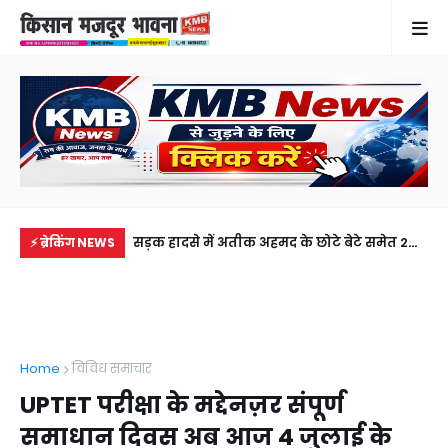
में से नहीं पहुंची एक
सड़क हादसे में अतीक अहमद के छोटे बेटे समेत 2
गह
⚡ ब्रेकिंग NEWS
ीडियो कॉल पर देखा
की मौत, झांसी जेल में बंद भाई से मिलने जा रहा था
फरम
अबान
लेक
Home
विविध समाचार
UPTET परीक्षा के मद्देनज़र संपूर्ण
समाधान दिवस अब आज 4 जुलाई के