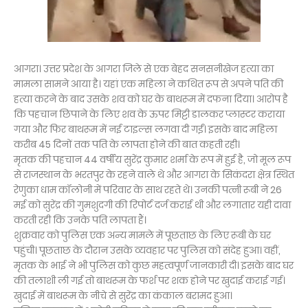
आगरा। उत्तर प्रदेश के आगरा जिले से एक बेहद सनसनीखेज हत्या का
मामला सामने आया है। यहां एक महिला ने कथित रूप से अपने पति की
हत्या करने के बाद उसके शव को घर के बाथरूम में दफना दिया। आरोप है
कि पहचान छिपाने के लिए शव के ऊपर मिट्टी डालकर प्लास्टर कराया
गया और फिर बाथरूम में नई टाइल्स लगवा दी गईं। इसके बाद महिला
करीब 45 दिनों तक पति के लापता होने की बात कहती रही।
मृतक की पहचान 44 वर्षीय सुरेंद्र कुमार शर्मा के रूप में हुई है, जो मूल रूप
से राजस्थान के भरतपुर के रहने वाले थे और आगरा के सिकंदरा क्षेत्र स्थित
रेणुका धाम कॉलोनी में परिवार के साथ रहते थे। उनकी पत्नी रूबी ने 26
मई को सुरेंद्र की गुमशुदगी की रिपोर्ट दर्ज कराई थी और लगातार यही दावा
करती रही कि उनके पति लापता हैं।
शुक्रवार को पुलिस एक अन्य मामले में पूछताछ के लिए रूबी के घर
पहुंची। पूछताछ के दौरान उसके व्यवहार पर पुलिस को संदेह हुआ। वहीं,
मृतक के भाई ने भी पुलिस को कुछ महत्वपूर्ण जानकारी दी। इसके बाद घर
की तलाशी ली गई तो बाथरूम के फर्श पर शक होने पर खुदाई कराई गई।
खुदाई में बाथरूम के नीचे से सुरेंद्र का कंकाल बरामद हुआ।