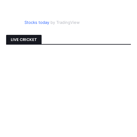
Stocks today
by TradingView
LIVE CRICKET