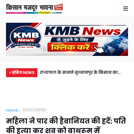
में से नहीं पहुंची एक
राज्यपाल के सामने सुल्तानपुर के किसान का
सड़
⚡ ब्रेकिंग NEWS
ीडियो कॉल पर देखा
जलवा, एक फीट लंबा आम और मोती ने जीता दिल
की 
अब
Home
अपराध समाचार
महिला ने पार की हैवानियत की हदें: पति
की हत्या कर शव को बाथरूम में