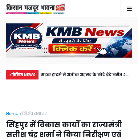
में से नहीं पहुंची एक
सड़क हादसे में अतीक अहमद के छोटे बेटे समेत 2
गुठ
⚡ ब्रेकिंग NEWS
ीडियो कॉल पर देखा
की मौत, झांसी जेल में बंद भाई से मिलने जा रहा था
और
अबान
गिर
Home
विविध समाचार
सिंहपुर में विकास कार्यों का राज्यमंत्री
सतीश चंद्र शर्मा ने किया निरीक्षण एवं