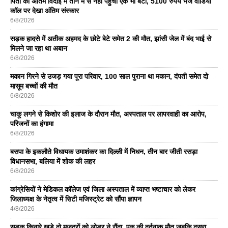
पिता की अंतिम विदाई में तीन में से नहीं पहुंची एक भी बेटी, 5100 रुपये भेज वीडियो
कॉल पर देखा अंतिम संस्कार
6/8/2026
सड़क हादसे में अतीक अहमद के छोटे बेटे समेत 2 की मौत, झांसी जेल में बंद भाई से
मिलने जा रहा था अबान
6/8/2026
मकान गिरने से उजड़ गया पूरा परिवार, 100 साल पुराना था मकान, दंपती समेत दो
मासूम बच्चों की मौत
6/8/2026
चाकू लगने से किशोर की इलाज के दौरान मौत, अस्पताल पर लापरवाही का आरोप,
परिजनों का हंगामा
6/8/2026
बसपा के इकलाैते विधायक उमाशंकर का दिल्ली में निधन, तीन बार जीती रसड़ा
विधानसभा, बलिया में शोक की लहर
6/8/2026
कांग्रेसियों ने मेडिकल कॉलेज एवं जिला अस्पताल में व्याप्त भष्टाचार को लेकर
जिलाध्यक्ष के नेतृत्व में सिटी मजिस्ट्रेट को सौंपा ज्ञापन
4/8/2026
सड़क किनारे खड़े दो मजदूरों को लोडर ने रौंदा, एक की दर्दनाक मौत जबकि दूसरा