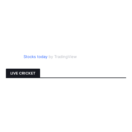
Stocks today
by TradingView
LIVE CRICKET