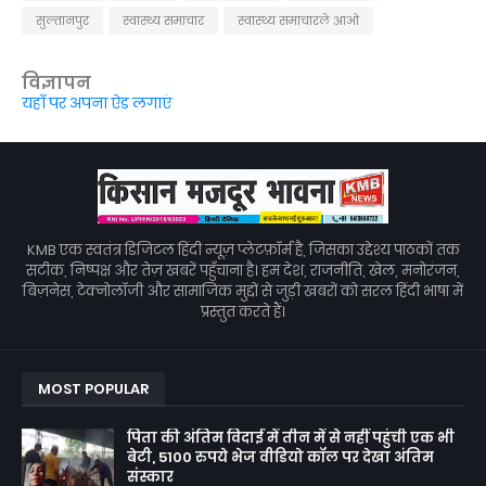
सुल्तानपुर
स्वास्थ्य समाचार
स्वास्थ्य समाचारले आओ
विज्ञापन
यहाँ पर अपना ऐड लगाएं
KMB एक स्वतंत्र डिजिटल हिंदी न्यूज़ प्लेटफ़ॉर्म है, जिसका उद्देश्य पाठकों तक
सटीक, निष्पक्ष और तेज़ खबरें पहुँचाना है। हम देश, राजनीति, खेल, मनोरंजन,
बिज़नेस, टेक्नोलॉजी और सामाजिक मुद्दों से जुड़ी खबरों को सरल हिंदी भाषा में
प्रस्तुत करते हैं।
MOST POPULAR
पिता की अंतिम विदाई में तीन में से नहीं पहुंची एक भी
बेटी, 5100 रुपये भेज वीडियो कॉल पर देखा अंतिम
संस्कार