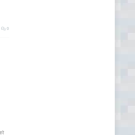
0
 को