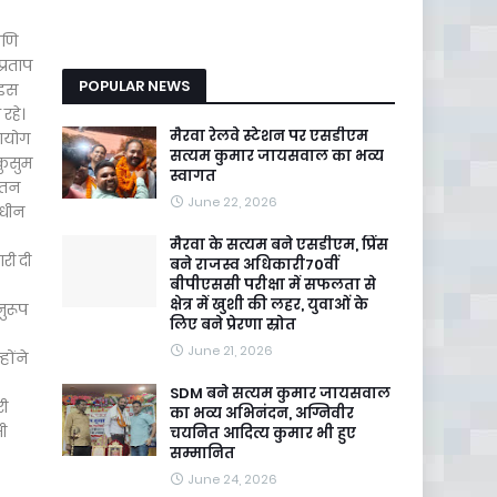
मणि
प्रताप
POPULAR NEWS
 इस
रहे।
मैरवा रेलवे स्टेशन पर एसडीएम
 आयोग
सत्यम कुमार जायसवाल का भव्य
कुसुम
स्वागत
यतन
June 22, 2026
ाधीन
मैरवा के सत्यम बने एसडीएम, प्रिंस
री दी
बने राजस्व अधिकारी70वीं
बीपीएससी परीक्षा में सफलता से
क्षेत्र में खुशी की लहर, युवाओं के
नुरूप
लिए बने प्रेरणा स्रोत
June 21, 2026
होंने
SDM बने सत्यम कुमार जायसवाल
री
का भव्य अभिनंदन, अग्निवीर
भी
चयनित आदित्य कुमार भी हुए
सम्मानित
June 24, 2026