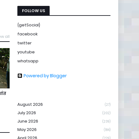
FOLLOW US
{getSocial}
facebook
ew all
twitter
youtube
whatsapp
Powered by Blogger
ांत
August 2026
(27)
July 2026
(202)
June 2026
(239)
May 2026
(184)
April 2026
(229)