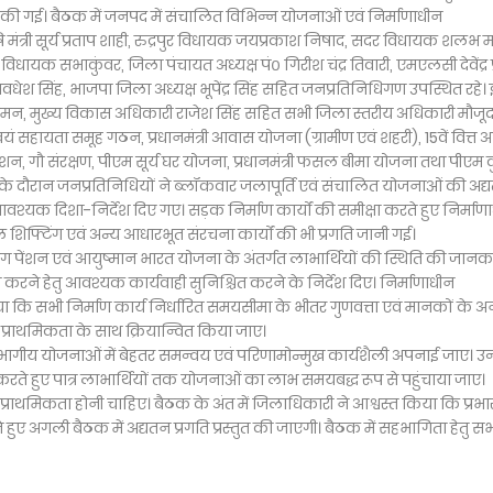
त की गई। बैठक में जनपद में संचालित विभिन्न योजनाओं एवं निर्माणाधीन
षि मंत्री सूर्य प्रताप शाही, रुद्रपुर विधायक जयप्रकाश निषाद, सदर विधायक शलभ 
 विधायक सभाकुंवर, जिला पंचायत अध्यक्ष पं० गिरीश चंद्र तिवारी, एमएलसी देवेंद्र 
ि अवधेश सिंह, भाजपा जिला अध्यक्ष भूपेंद्र सिंह सहित जनप्रतिनिधिगण उपस्थित रहे।
ुमन, मुख्य विकास अधिकारी राजेश सिंह सहित सभी जिला स्तरीय अधिकारी मौजूद 
स्वयं सहायता समूह गठन, प्रधानमंत्री आवास योजना (ग्रामीण एवं शहरी), 15वें वित्त
, गौ संरक्षण, पीएम सूर्य घर योजना, प्रधानमंत्री फसल बीमा योजना तथा पीएम 
े दौरान जनप्रतिनिधियों ने ब्लॉकवार जलापूर्ति एवं संचालित योजनाओं की अद्
्यक दिशा-निर्देश दिए गए। सड़क निर्माण कार्यों की समीक्षा करते हुए निर्माण
ोल शिफ्टिंग एवं अन्य आधारभूत संरचना कार्यों की भी प्रगति जानी गई।
्यांग पेंशन एवं आयुष्मान भारत योजना के अंतर्गत लाभार्थियों की स्थिति की जानका
करने हेतु आवश्यक कार्यवाही सुनिश्चित करने के निर्देश दिए। निर्माणाधीन
किया कि सभी निर्माण कार्य निर्धारित समयसीमा के भीतर गुणवत्ता एवं मानकों के अ
ो प्राथमिकता के साथ क्रियान्वित किया जाए।
ागीय योजनाओं में बेहतर समन्वय एवं परिणामोन्मुख कार्यशैली अपनाई जाए। उन्
त करते हुए पात्र लाभार्थियों तक योजनाओं का लाभ समयबद्ध रूप से पहुंचाया जाए।
ोच्च प्राथमिकता होनी चाहिए। बैठक के अंत में जिलाधिकारी ने आश्वस्त किया कि प्रभा
रते हुए अगली बैठक में अद्यतन प्रगति प्रस्तुत की जाएगी। बैठक में सहभागिता हेतु स