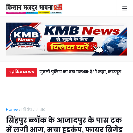
के छोटे बेटे समेत 2
गुठनी पुलिस का बड़ा एक्शन: देशी कट्टा, कारतूस
लग
⚡ ब्रेकिंग NEWS
भाई से मिलने जा रहा था
और चोरी की बाइक के साथ शातिर बदमाश
गिर
गिरफ्तार
Home
विविध समाचार
सिंहपुर ब्लॉक के आजादपुर के पास ट्रक
में लगी आग, मचा हडकंप, फायर ब्रिगेड