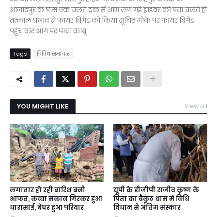
आजादपुर के पास एक चलते ट्रक में आग लग गई ड्राइवर को पता चलते ही
तत्काल प्रभाव से फायर ब्रिगेड को किया सूचित मौके पर फायर ब्रिगेड
पहुंच कर आग पर पाया काबू
Tags
विविध समाचार
YOU MIGHT LIKE
View all
लगातार हो रही बारिश बनी
यूपी के डीजीपी राजीव कृष्ण के
आफत, कच्चा मकान गिरकर हुआ
पिता का बैकुंठ धाम में विधि
धारासाई, बेघर हुआ परिवार
विधान से अंतिम संस्कार