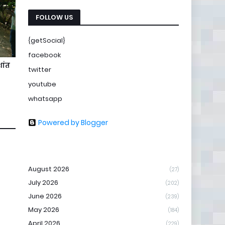
FOLLOW US
{getSocial}
facebook
ांत
twitter
youtube
whatsapp
Powered by Blogger
August 2026
(27)
July 2026
(202)
June 2026
(239)
May 2026
(184)
April 2026
(229)