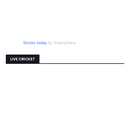
Stocks today
by TradingView
LIVE CRICKET