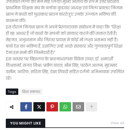
उपस्थित लोगों का मन मोह लिया। मुख्य अतिथि के रूप में उत्तर प्रदेशीय
प्राथमिक शिक्षक संघ के ब्लॉक कुड़वार अध्यक्ष एवं जिला प्रवक्ता निजाम
खान ने बच्चों को पुरस्कार प्रदान करते हुए उनके उज्ज्वल भविष्य की
कामना की।
इस दौरान निजाम खान ने अपने प्रेरणादायक संबोधन में कहा कि “शिक्षा
ही वह आधार है जो बच्चों के सपनों को साकार करने की ताकत देती है।
मेहनत, अनुशासन और निरंतर प्रयास से कोई भी लक्ष्य असंभव नहीं है।
बच्चे देश का भविष्य हैं, इसलिए उन्हें अच्छे संस्कार और गुणवत्तापूर्ण शिक्षा
देना हम सभी की जिम्मेदारी है।”
इस अवसर पर विद्यालय के प्रधानाध्यापक विवेक रावत, डॉ. शमदर्शी
विश्वकर्मा, संजय मिश्रा, प्रवीण यादव, भीम सिंह, परवेज आलम, मुहम्मद
वसीम, आरिफ, सरिता सिंह, रेखा तिवारी सहित दर्जनों अभिभावक उपस्थित
रहे।
Tags
शिक्षा समाचार
YOU MIGHT LIKE
View all