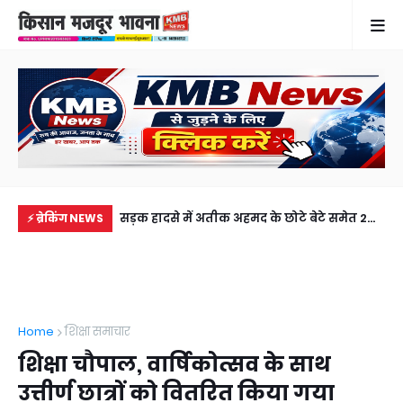
में से नहीं पहुंची एक
सड़क हादसे में अतीक अहमद के छोटे बेटे समेत 2
राज
⚡ ब्रेकिंग NEWS
ीडियो कॉल पर देखा
की मौत, झांसी जेल में बंद भाई से मिलने जा रहा था
जल
अबान
Home
शिक्षा समाचार
शिक्षा चौपाल, वार्षिकोत्सव के साथ
उत्तीर्ण छात्रों को वितरित किया गया