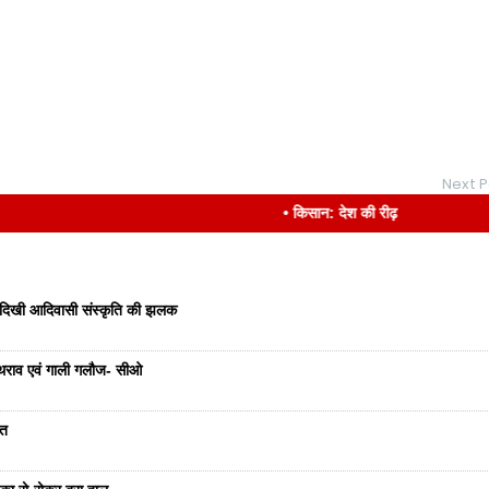
Next P
• किसान: देश की रीढ़
, दिखी आदिवासी संस्कृति की झलक
 पथराव एवं गाली गलौज- सीओ
ौत