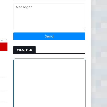
ost
WEATHER