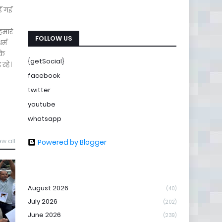
ाई गई
हमारे
FOLLOW US
र्म
के
{getSocial}
रहे।
facebook
twitter
youtube
whatsapp
ew all
Powered by Blogger
August 2026
(40)
July 2026
(202)
June 2026
(239)