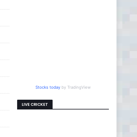
Stocks today
by TradingView
LIVE CRICKET