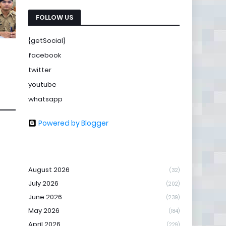
FOLLOW US
{getSocial}
facebook
twitter
youtube
whatsapp
Powered by Blogger
August 2026
(32)
July 2026
(202)
June 2026
(239)
May 2026
(184)
April 2026
(229)