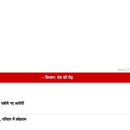
Next P
• किसान: देश की रीढ़
से दबोचे गए आरोपी
 परिवार में कोहराम