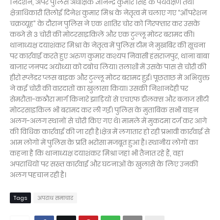
निर्देशन, अपर पुलिस अधीक्षक ज्ञानेन्द्र कुमार सिंह के पर्यवेक्षण तथा
क्षेत्राधिकारी तिलोई दिनेश कुमार मिश्र के नेतृत्व में चलाए गए “ऑपरेशन
चक्रव्यूह” के दौरान पुलिस ने एक शातिर चोर को गिरफ्तार कर उसके
कब्जे से 3 चोरी की मोटरसाइकिलें और एक टुल्लू मोटर बरामद की।
थानाध्यक्ष दयाशंकर मिश्रा के नेतृत्व में पुलिस टीम ने मुखबिर की सूचना
पर कार्रवाई करते हुए अरुण कुमार कश्यप निवासी हंसराजपुर, थाना बाबा
बाजार जनपद अयोध्या को दबोच लिया। तलाशी में उसके पास से चोरी की
हीरो स्प्लेंडर प्लस बाइक और टुल्लू मोटर बरामद हुई। पूछताछ में अभियुक्त
ने कई चोरी की वारदातों का खुलासा किया। उसकी निशानदेही पर
सेमरौता-कठौरा मार्ग किनारे झाड़ियों से एचएफ डीलक्स और बजाज सीटी
मोटरसाइकिल भी बरामद कर ली गईं। पुलिस के मुताबिक सभी वाहन
अलग-अलग स्थानों से चोरी किए गए थे। मामले में मुकदमा दर्ज कर आगे
की विधिक कार्रवाई की जा रही है।क्षेत्र में लगातार हो रही प्रभावी कार्रवाई से
आम लोगों में पुलिस के प्रति भरोसा मजबूत हुआ है। स्थानीय लोगों का
कहना है कि थानाध्यक्ष दयाशंकर मिश्रा जहां भी तैनात रहे हैं, वहां
अपराधियों पर सख्त कार्रवाई और घटनाओं के खुलासे के लिए उनकी
अलग पहचान रही है।
Tags
अपराध समाचार