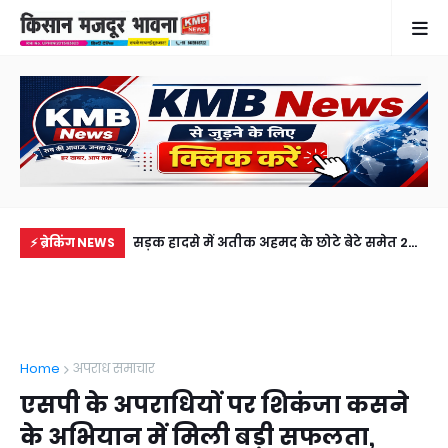
नपुर के किसान का
सड़क हादसे में अतीक अहमद के छोटे बेटे समेत 2
गुठ
⚡ ब्रेकिंग NEWS
र मोती ने जीता दिल
की मौत, झांसी जेल में बंद भाई से मिलने जा रहा था
और
अबान
गिर
Home
अपराध समाचार
एसपी के अपराधियों पर शिकंजा कसने
के अभियान में मिली बड़ी सफलता,