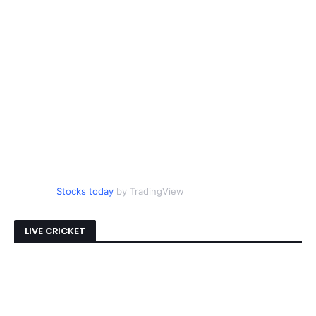
Stocks today
by TradingView
LIVE CRICKET