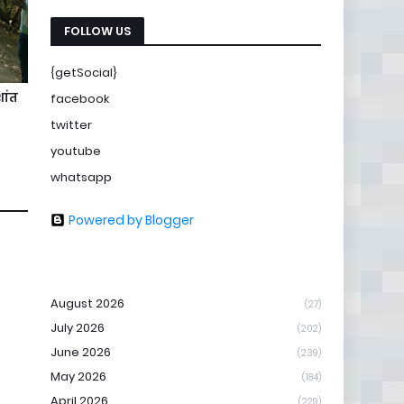
FOLLOW US
{getSocial}
ांत
facebook
twitter
youtube
whatsapp
Powered by Blogger
August 2026
(27)
July 2026
(202)
June 2026
(239)
May 2026
(184)
April 2026
(229)