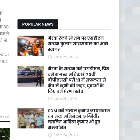
के
प
POPULAR NEWS
या 30
मामले
मैरवा रेलवे स्टेशन पर एसडीएम
े से
सत्यम कुमार जायसवाल का भव्य
स्वागत
कराया
June 22, 2026
लगाए
मैरवा के सत्यम बने एसडीएम, प्रिंस
बने राजस्व अधिकारी70वीं
बीपीएससी परीक्षा में सफलता से
क्षेत्र में खुशी की लहर, युवाओं के
लिए बने प्रेरणा स्रोत
June 21, 2026
SDM बने सत्यम कुमार जायसवाल
का भव्य अभिनंदन, अग्निवीर
ew all
चयनित आदित्य कुमार भी हुए
सम्मानित
June 24, 2026