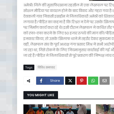
अमेठी। जिले की मुसाफिरखाना तहसील में एक लेखपाल पर रिश्वत
सोशल मीडिया पर वायरल होने के बाद विवाद और गहरा गया है। हाला
देवकली गांव निवासी इब्राहीम ने जिलाधिकारी अमेठी को शिकायती
लगाया है। पीड़ित का कहना है कि रिश्वत न देने पर उसके खिला
पर निर्माण कार्य करा रहे थे। इसी दौरान लेखपाल ने कथित तौर प
को रफा-दफा करने के लिए 50 हजार रुपये की मांग की। पीड़ित
इनकार किया, तो उसके खिलाफ थाने में तहरीर देकर मुकदमा दर
वहीं, लेखपाल संघ के पूर्व अध्यक्ष गंगा प्रसाद मिश्र ने सभी आरो
जा रहा था, जिसे रोकने के लिए नियमानुसार कार्रवाई की गई 
जा रहे हैं। पीड़ित ने जिलाधिकारी से पूरे प्रकरण की निष्पक्ष ज
Tags
विविध समाचार
Share
YOU MIGHT LIKE