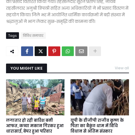
का प्रसाद वितरित किया गया। तहसीलदार सूरज प्रताप सिंह, नायब
तहसीलदार अनुश्री त्रिपाठी सहित अन्य अधिकारियों ने भी प्रसाद वितरण में
सहयोग किया। जिले भर में आयोजित धार्मिक कार्यक्रमों में बड़ी संख्या में
श्रद्धालुओं ने भाग लेकर सुख-समृद्धि की कामना की।
Tags
विविध समाचार
YOU MIGHT LIKE
View all
लगातार हो रही बारिश बनी
यूपी के डीजीपी राजीव कृष्ण के
आफत, कच्चा मकान गिरकर हुआ
पिता का बैकुंठ धाम में विधि
धारासाई, बेघर हुआ परिवार
विधान से अंतिम संस्कार