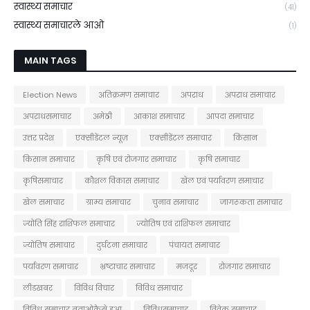
स्वास्थ्य समाचार
(41)
स्वास्थ्य समाचारले आओ
(1)
MAIN TAGS
Election News
अतिक्रमण समाचार
अपराध
अपराध समाचार
अपराधसमाचार
अमेठी
आकाश समाचार
आपदा समाचार
उत्तर प्रदेश
एक्सीडेंटल न्यूज़
एक्सीडेंटल समाचार
किसान
किसान समाचार
कृषि एवं रोजगार समाचार
कृषि समाचार
कृषिसमाचार
कौशल विकास समाचार
खेल एवं पर्यावरण समाचार
खेल समाचार
ग्राम्य समाचार
चुनाव समाचार
जागरूकता समाचार
ज्योति सिंह राशिफल समाचार
ज्योतिष एवं राशिफल समाचार
ज्योतिष समाचार
दुर्घटना समाचार
पंचायत समाचार
पर्यावरण समाचार
भ्रष्टाचार समाचार
मजदूर
रोजगार समाचार
लीडखबर
विविध विचार
विविध समाचार
विविध समाचार बताओकैसे हुआ
विविधसमाचार
विवेक समाचार