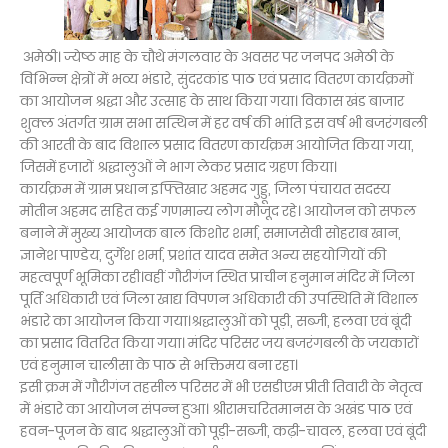
अमेठी। ज्येष्ठ माह के चौथे मंगलवार के अवसर पर जनपद अमेठी के
विभिन्न क्षेत्रों में भव्य भंडारे, सुंदरकांड पाठ एवं प्रसाद वितरण कार्यक्रमों
का आयोजन श्रद्धा और उत्साह के साथ किया गया। विकास खंड बाजार
शुक्ल अंतर्गत ग्राम सभा सत्थिन में हर वर्ष की भांति इस वर्ष भी बजरंगबली
की आरती के बाद विशाल प्रसाद वितरण कार्यक्रम आयोजित किया गया,
जिसमें हजारों श्रद्धालुओं ने भाग लेकर प्रसाद ग्रहण किया।
कार्यक्रम में ग्राम प्रधान इफ्तिखार अहमद गुड्डू, जिला पंचायत सदस्य
मोतीन अहमद सहित कई गणमान्य लोग मौजूद रहे। आयोजन को सफल
बनाने में मुख्य आयोजक बाल किशोर शर्मा, समाजसेवी सोहराब खान,
ज्ञानेश पाण्डेय, दुर्गेश शर्मा, प्रशांत यादव समेत अन्य सहयोगियों की
महत्वपूर्ण भूमिका रही।वहीं गौरीगंज स्थित प्राचीन हनुमान मंदिर में जिला
पूर्ति अधिकारी एवं जिला खाद्य विपणन अधिकारी की उपस्थिति में विशाल
भंडारे का आयोजन किया गया।श्रद्धालुओं को पूड़ी, सब्जी, हलवा एवं बूंदी
का प्रसाद वितरित किया गया। मंदिर परिसर जय बजरंगबली के जयकारों
एवं हनुमान चालीसा के पाठ से भक्तिमय बना रहा।
इसी क्रम में गौरीगंज तहसील परिसर में भी एसडीएम प्रीती तिवारी के नेतृत्व
में भंडारे का आयोजन संपन्न हुआ। श्रीरामचरितमानस के अखंड पाठ एवं
हवन-पूजन के बाद श्रद्धालुओं को पूड़ी-सब्जी, कढ़ी-चावल, हलवा एवं बूंदी