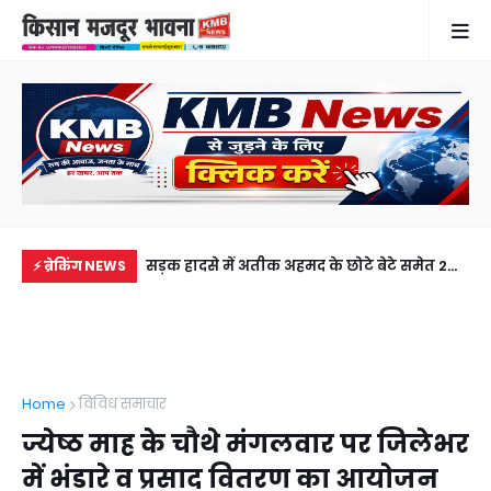
में से नहीं पहुंची एक
सड़क हादसे में अतीक अहमद के छोटे बेटे समेत 2
राज
⚡ ब्रेकिंग NEWS
ीडियो कॉल पर देखा
की मौत, झांसी जेल में बंद भाई से मिलने जा रहा था
जल
अबान
Home
विविध समाचार
ज्येष्ठ माह के चौथे मंगलवार पर जिलेभर
में भंडारे व प्रसाद वितरण का आयोजन