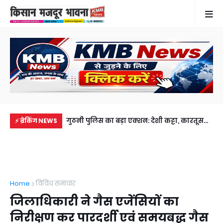
के छोटे बेटे समेत 2
गुठनी पुलिस का बड़ा एक्शन: देशी कट्टा, कारतूस
गह
⚡ ब्रेकिंग NEWS
भाई से मिलने जा रहा था
और चोरी की बाइक के साथ शातिर बदमाश
फरम
गिरफ्तार
लेक
Home
विविध समाचार
जिलाधिकारी ने गैस एजेंसियों का
निरीक्षण कर पारदर्शी एवं समयबद्ध गैस