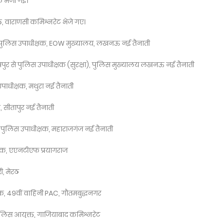
ल भेजी गई।
त, वाराणसी कमिश्नरेट भेजे गए।
 से पुलिस उपाधीक्षक, EOW मुख्यालय, लखनऊ नई तैनाती
पुर से पुलिस उपाधीक्षक (सुरक्षा), पुलिस मुख्यालय लखनऊ नई तैनाती
उपाधीक्षक, मथुरा नई तैनाती
, सीतापुर नई तैनाती
े पुलिस उपाधीक्षक, महाराजगंज नई तैनाती
्षक, एएनटीएफ प्रयागराज
ी, मेरठ
, 49वीं वाहिनी PAC, गौतमबुद्धनगर
ुलिस आयुक्त, गाजियाबाद कमिश्नरेट