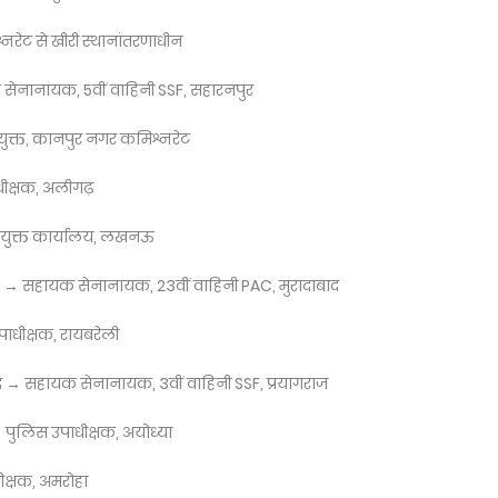
रेट से खीरी स्थानांतरणाधीन
ेनानायक, 5वीं वाहिनी SSF, सहारनपुर
युक्त, कानपुर नगर कमिश्नरेट
ीक्षक, अलीगढ़
कायुक्त कार्यालय, लखनऊ
ध) → सहायक सेनानायक, 23वीं वाहिनी PAC, मुरादाबाद
पाधीक्षक, रायबरेली
बाद → सहायक सेनानायक, 3वीं वाहिनी SSF, प्रयागराज
पुलिस उपाधीक्षक, अयोध्या
ीक्षक, अमरोहा