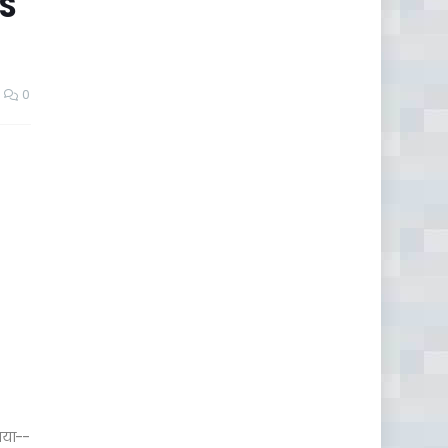
PS
0
गया--