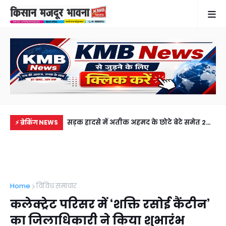
में से नहीं पहुंची एक
सड़क हादसे में अतीक अहमद के छोटे बेटे समेत 2
गुठ
⚡ ब्रेकिंग NEWS
ीडियो कॉल पर देखा
की मौत, झांसी जेल में बंद भाई से मिलने जा रहा था
और
अबान
गिर
Home
विविध समाचार
कलेक्ट्रेट परिसर में ‘शक्ति रसोई कैंटीन’
का जिलाधिकारी ने किया शुभारंभ