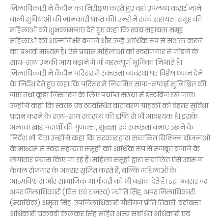
जिलाधिकारी ने कैंटीन का निरीक्षण करते हुए वहां उपलब्ध कराई जाने
वाली सुविधाओं की जानकारी प्राप्त की। उन्होंने स्वयं सहायता समूह की
महिलाओं को शुभकामनाएं देते हुए कहा कि स्वयं सहायता समूह
महिलाओं को आत्मनिर्भर बनाने और उन्हें आर्थिक रूप से सशक्त करने
का प्रभावी माध्यम हैं। ऐसे प्रयास महिलाओं को स्वरोजगार से जोड़ने के
साथ-साथ उनकी आय बढ़ाने में भी महत्वपूर्ण भूमिका निभाते हैं।
जिलाधिकारी ने कैंटीन परिसर में स्वच्छता व्यवस्था पर विशेष ध्यान देने
के निर्देश देते हुए कहा कि परिसर में नियमित साफ-सफाई सुनिश्चित की
जाए तथा कूड़ा निस्तारण के लिए पर्याप्त संख्या में डस्टबिन रखे जाएं।
उन्होंने कहा कि स्वच्छ एवं व्यवस्थित वातावरण ग्राहकों को बेहतर सुविधा
प्रदान करने के साथ-साथ स्वास्थ्य की दृष्टि से भी आवश्यक है। इसके
अलावा खाद्य पदार्थों की गुणवत्ता, शुद्धता एवं स्वच्छता बनाए रखने के
निर्देश भी दिए। उन्होंने कहा कि सरकार द्वारा संचालित विभिन्न योजनाओं
के माध्यम से स्वयं सहायता समूहों को आर्थिक रूप से मजबूत बनाने के
लगातार प्रयास किए जा रहे हैं। महिला समूहों द्वारा संचालित ऐसे उद्यम न
केवल रोजगार के अवसर सृजित करते हैं, बल्कि महिलाओं के
आत्मविश्वास और सामाजिक भागीदारी को भी बढ़ावा देते हैं। इस अवसर पर
अपर जिलाधिकारी (वित्त एवं राजस्व) ज्योति सिंह, अपर जिलाधिकारी
(न्यायिक) अमृता सिंह, उपजिलाधिकारी गौरीगंज प्रीति तिवारी, बंदोबस्त
अधिकारी चकबंदी केलकर सिंह सहित अन्य संबंधित अधिकारी एवं