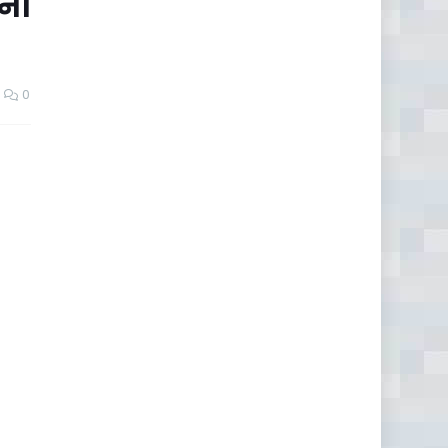
नों
0