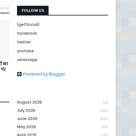
ew all
FOLLOW US
{getSocial}
facebook
twitter
youtube
whatsapp
ों का
 पर
Powered by Blogger
August 2026
(21)
July 2026
(202)
June 2026
(239)
May 2026
(184)
April 2026
(229)