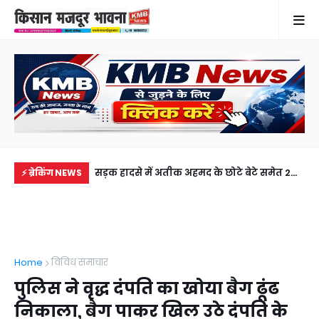
में से नहीं पहुंची एक
सड़क हादसे में अतीक अहमद के छोटे बेटे समेत 2
खेत
⚡ ब्रेकिंग NEWS
ीडियो कॉल पर देखा
की मौत, झांसी जेल में बंद भाई से मिलने जा रहा था
से 
अबान
Home
विविध समाचार
पुलिस ने वृद्ध दंपति का खोया बैग ढूंढ
निकाला, बैग पाकर खिल उठे दंपति के