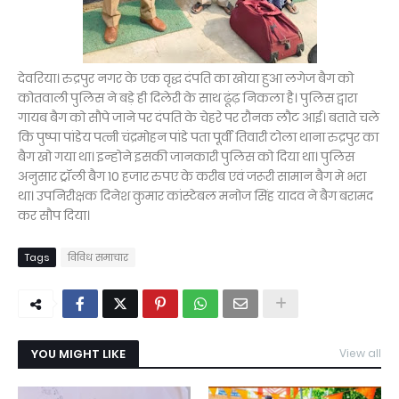
देवरिया। रुद्रपुर नगर के एक वृद्ध दंपति का खोया हुआ लगेज बैग को
कोतवाली पुलिस ने बड़े ही दिलेरी के साथ ढूंढ़ निकला है। पुलिस द्वारा
गायब बैग को सौपे जाने पर दंपति के चेहरे पर रौनक लौट आई। बताते चले
कि पुष्पा पांडेय पत्नी चंद्रमोहन पांडे पता पूर्वी तिवारी टोला थाना रुद्रपुर का
बैग खो गया था। इन्होने इसकी जानकारी पुलिस को दिया था। पुलिस
अनुसार ट्रॉली बैग 10 हजार रुपए के करीब एवं जरूरी सामान बैग मे भरा
था। उपनिरीक्षक दिनेश कुमार कांस्टेबल मनोज सिंह यादव ने बैग बरामद
कर सौप दिया।
Tags
विविध समाचार
YOU MIGHT LIKE
View all