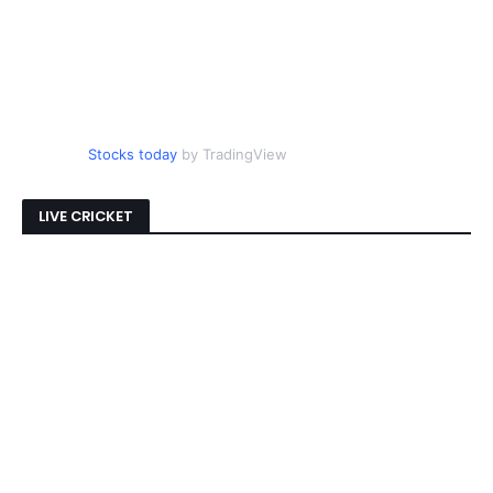
Stocks today
by TradingView
LIVE CRICKET