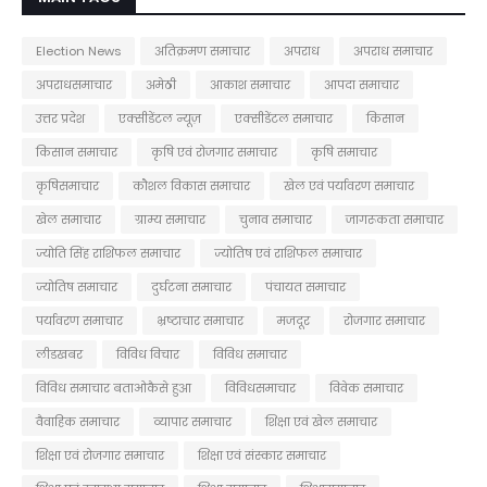
Election News
अतिक्रमण समाचार
अपराध
अपराध समाचार
अपराधसमाचार
अमेठी
आकाश समाचार
आपदा समाचार
उत्तर प्रदेश
एक्सीडेंटल न्यूज़
एक्सीडेंटल समाचार
किसान
किसान समाचार
कृषि एवं रोजगार समाचार
कृषि समाचार
कृषिसमाचार
कौशल विकास समाचार
खेल एवं पर्यावरण समाचार
खेल समाचार
ग्राम्य समाचार
चुनाव समाचार
जागरूकता समाचार
ज्योति सिंह राशिफल समाचार
ज्योतिष एवं राशिफल समाचार
ज्योतिष समाचार
दुर्घटना समाचार
पंचायत समाचार
पर्यावरण समाचार
भ्रष्टाचार समाचार
मजदूर
रोजगार समाचार
लीडखबर
विविध विचार
विविध समाचार
विविध समाचार बताओकैसे हुआ
विविधसमाचार
विवेक समाचार
वैवाहिक समाचार
व्यापार समाचार
शिक्षा एवं खेल समाचार
शिक्षा एवं रोजगार समाचार
शिक्षा एवं संस्कार समाचार