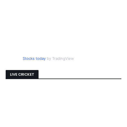
Stocks today
by TradingView
LIVE CRICKET