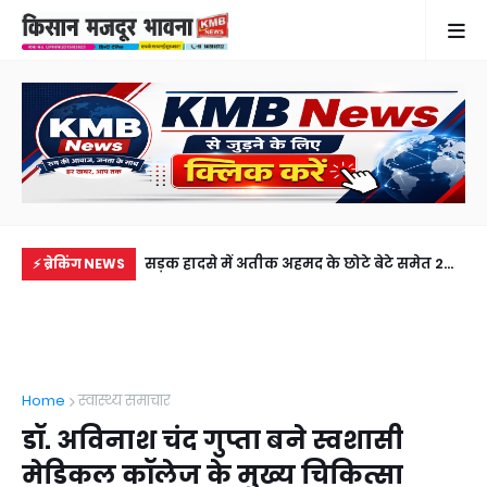
में से नहीं पहुंची एक
सड़क हादसे में अतीक अहमद के छोटे बेटे समेत 2
राज
⚡ ब्रेकिंग NEWS
ीडियो कॉल पर देखा
की मौत, झांसी जेल में बंद भाई से मिलने जा रहा था
जल
अबान
Home
स्वास्थ्य समाचार
डॉ. अविनाश चंद गुप्ता बने स्वशासी
मेडिकल कॉलेज के मुख्य चिकित्सा