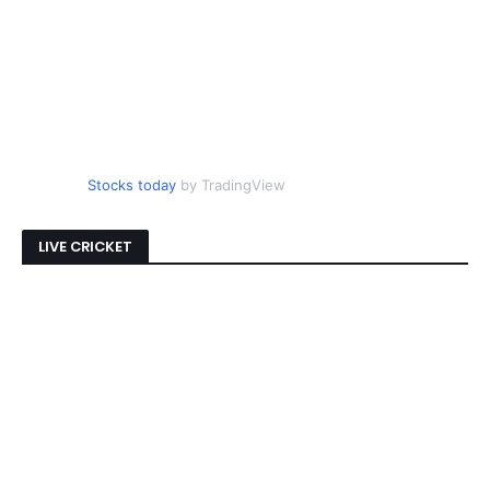
Stocks today
by TradingView
LIVE CRICKET