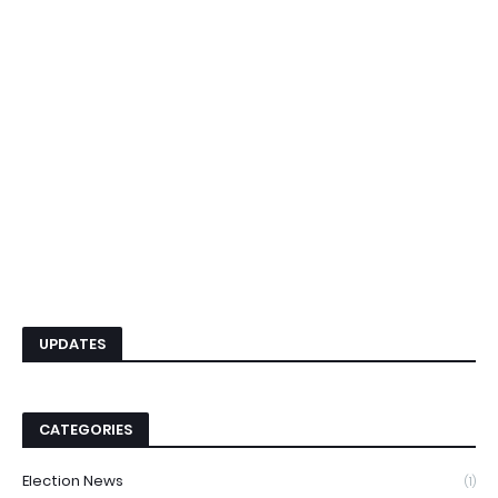
UPDATES
CATEGORIES
Election News
(1)