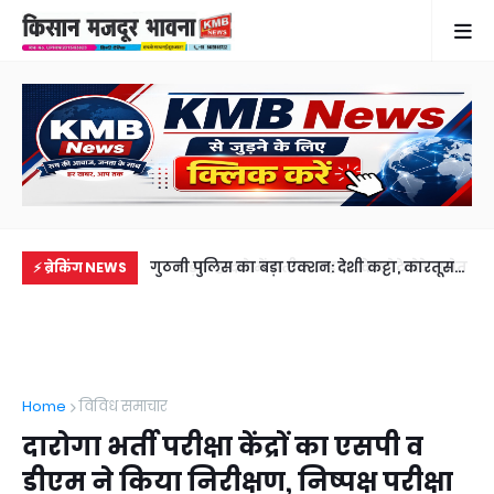
के छोटे बेटे समेत 2
गुठनी पुलिस का बड़ा एक्शन: देशी कट्टा, कारतूस
लग
⚡ ब्रेकिंग NEWS
भाई से मिलने जा रहा था
और चोरी की बाइक के साथ शातिर बदमाश
गिर
गिरफ्तार
Home
विविध समाचार
दारोगा भर्ती परीक्षा केंद्रों का एसपी व
डीएम ने किया निरीक्षण, निष्पक्ष परीक्षा