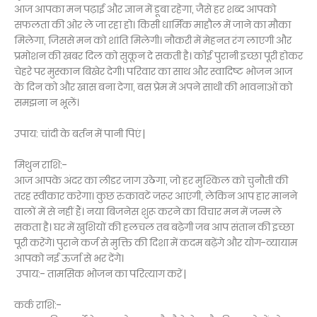
आज आपका मन पढ़ाई और ज्ञान में डूबा रहेगा, जैसे हर शब्द आपको
सफलता की ओर ले जा रहा हो। किसी धार्मिक माहौल में जाने का मौका
मिलेगा, जिससे मन को शांति मिलेगी। नौकरी में मेहनत रंग लाएगी और
प्रमोशन की खबर दिल को सुकून दे सकती है। कोई पुरानी इच्छा पूरी होकर
चेहरे पर मुस्कान बिखेर देगी। परिवार का साथ और स्वादिष्ट भोजन आज
के दिन को और खास बना देगा, बस प्रेम में अपने साथी की भावनाओं को
समझना न भूलें।
उपाय: चांदी के बर्तन में पानी पिएं |
मिथुन राशि:-
आज आपके अंदर का लीडर जाग उठेगा, जो हर मुश्किल को चुनौती की
तरह स्वीकार करेगा। कुछ रुकावटें जरूर आएंगी, लेकिन आप हार मानने
वालों में से नहीं हैं। नया बिजनेस शुरू करने का विचार मन में जन्म ले
सकता है। घर में खुशियों की हलचल तब बढ़ेगी जब आप संतान की इच्छा
पूरी करेंगे। पुराने कर्ज से मुक्ति की दिशा में कदम बढ़ेंगे और योग-व्यायाम
आपको नई ऊर्जा से भर देंगे।
उपाय:- तामसिक भोजन का परित्याग करें |
कर्क राशि:-