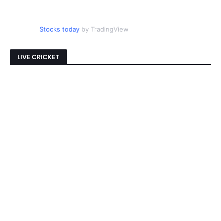
Stocks today
by TradingView
LIVE CRICKET