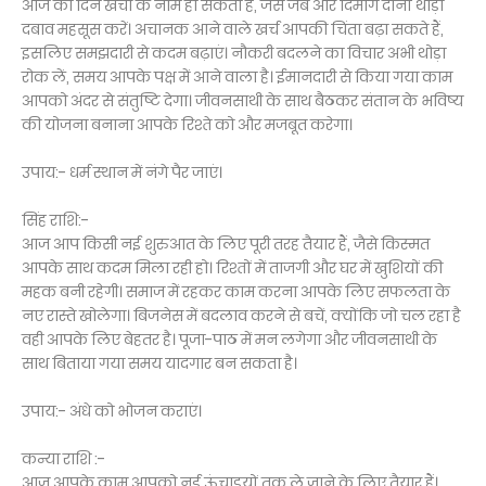
आज का दिन खर्चों के नाम हो सकता है, जैसे जेब और दिमाग दोनों थोड़ा
दबाव महसूस करें। अचानक आने वाले खर्च आपकी चिंता बढ़ा सकते हैं,
इसलिए समझदारी से कदम बढ़ाएं। नौकरी बदलने का विचार अभी थोड़ा
रोक लें, समय आपके पक्ष में आने वाला है। ईमानदारी से किया गया काम
आपको अंदर से संतुष्टि देगा। जीवनसाथी के साथ बैठकर संतान के भविष्य
की योजना बनाना आपके रिश्ते को और मजबूत करेगा।
उपाय:- धर्म स्थान में नंगे पैर जाएं।
सिंह राशि:-
आज आप किसी नई शुरुआत के लिए पूरी तरह तैयार हैं, जैसे किस्मत
आपके साथ कदम मिला रही हो। रिश्तों में ताजगी और घर में खुशियों की
महक बनी रहेगी। समाज में रहकर काम करना आपके लिए सफलता के
नए रास्ते खोलेगा। बिजनेस में बदलाव करने से बचें, क्योंकि जो चल रहा है
वही आपके लिए बेहतर है। पूजा-पाठ में मन लगेगा और जीवनसाथी के
साथ बिताया गया समय यादगार बन सकता है।
उपाय:- अंधे को भोजन कराएं।
कन्या राशि :-
आज आपके काम आपको नई ऊंचाइयों तक ले जाने के लिए तैयार हैं।