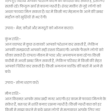
छिपे हुए विरोधी आपको परेशान करने की कोशिश कर सकते हैं, इसलिए
सतर्क रहें। फिजूल खर्च से बचना जरूरी है। शेयर मार्केट से जुड़े लोगों को
अच्छा फायदा मिल सकता है। घर में किसी नए मेहमान के आने की खबर
माहौल को खुशियों से भर देगी।
उपाय:- भैंस, कौओं और मजदूरों को भोजन कराएं।
कुंभ राशि:-
आज व्यापार में कुछ रुकावटें आपको परेशान कर सकती हैं, लेकिन
आपकी समझदारी आपको सही रास्ता दिखाएगी। आपके फैसले लोगों को
चौंका सकते हैं। दांपत्य जीवन में प्यार और अपनापन बना रहेगा। किसी
करीबी से अच्छी खबर मिल सकती है, लेकिन परिवार में किसी की सेहत
आपको चिंतित कर सकती है। किसी अनजान व्यक्ति की बातों में आने से
बचें।
उपाय:- सोना धारण करें।
मीन राशि:-
आज किस्मत आपके साथ खड़ी नजर आएगी। हर काम में फायदा मिलने के
संकेत हैं, बस घर में शांति बनाए रखना जरूरी है। किसी जरूरी बात को हर
किसी से साझा करने से बचें। खास लोगों से मुलाकात आपके लिए नए