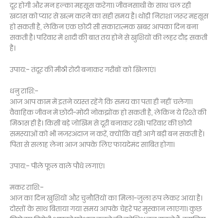
दूर होगी और मन हल्का महसूस करेगा। जीवनसाथी के साथ चल रही
खटास को प्यार से खत्म करने का सही समय है। थोड़ी निराशा जरूर महसूस
हो सकती है, लेकिन एक छोटी सी सकारात्मक खबर आपका दिन बना
सकती है। परिवार में शादी की बात तय होने से खुशियों की लहर दौड़ सकती
है।
उपाय:- तंदूर की मीठी रोटी बनाकर गरीबों को खिलाएं।
धनु राशि:-
आज आप काम में इतने व्यस्त रहेंगे कि समय का पता ही नहीं चलेगा।
वैवाहिक जीवन में छोटी-मोटी नोकझोंक हो सकती है, लेकिन ये रिश्ते की
मिठास ही है। किसी बड़े जोखिम से दूरी बनाकर रखें। परिवार की छोटी
समस्याओं को भी नजरअंदाज न करें, क्योंकि वही आगे बड़ी बन सकती हैं।
पिता से सलाह लेना आज आपके लिए फायदेमंद साबित होगा।
उपाय:- पीले फूल वाले पौधे लगाएं।
मकर राशि:-
आज का दिन खुशियों और चुनौतियों का मिला-जुला रूप लेकर आया है।
दोस्तों के साथ बिताया गया समय आपके चेहरे पर मुस्कान लाएगा। कुछ