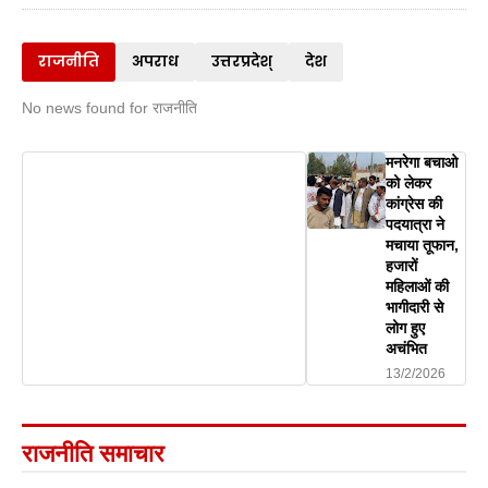
राजनीति
अपराध
उत्तरप्रदेश्
देश
No news found for राजनीति
मनरेगा बचाओ
को लेकर
कांग्रेस की
पदयात्रा ने
मचाया तूफान,
हजारों
महिलाओं की
भागीदारी से
लोग हुए
अचंभित
13/2/2026
राजनीति समाचार