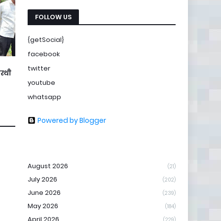
FOLLOW US
{getSocial}
facebook
twitter
ारथी
youtube
whatsapp
Powered by Blogger
August 2026
(21)
July 2026
(202)
June 2026
(239)
May 2026
(184)
April 2026
(229)