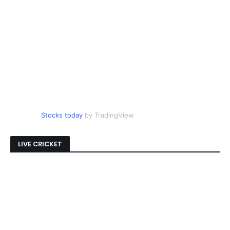
Stocks today
by TradingView
LIVE CRICKET