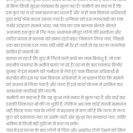
से बिना किसी सुरक्षा व्यवस्था के खुला पड़ा है। ग्रामीणों का कहना है कि
इस कुएं पर न तो ग्राम प्रधान का ध्यान है और न ही ग्राम विकास अधिकारी
द्वारा कोई ठोस कदम उठाया गया है। शनिवार को इस लापरवाही का एक
गंभीर उदाहरण सामने आया, जब गांव का एक बालक खेलते-खेलते
अचानक इस कुएं में गिर गया। आसपास मौजूद लोगों की सतर्कता और
त्वरित प्रयास से बालक को समय रहते बाहर निकाल लिया गया, जिससे
एक बड़ा हादसा टल गया। यदि थोड़ी भी देर हो जाती तो यह घटना जानलेवा
साबित हो सकती थी।
बताया जा रहा है कि कुएं में गिरने वाले बच्चे का नाम प्रियांशु है, जो एक
स्थानीय पत्रकार के भतीजे बताए जा रहे हैं। घटना के बाद पत्रकार विनोद
कुमार ने इस मामले को गंभीरता से लेते हुए ग्राम विकास अधिकारी से
बातचीत की। इस पर ग्राम विकास अधिकारी ने आश्वासन दिया कि मामले
को संज्ञान में लिया गया है और जल्द ही इसे कार्य योजना में शामिल कर
आवश्यक कार्रवाई की जाएगी।
ग्रामीणों का कहना है कि यह कुआं लंबे समय से खुला पड़ा है और कई बार
इसकी शिकायत भी की जा चुकी है, लेकिन अब तक कोई स्थायी समाधान
नहीं किया गया। गांव के लोगों ने प्रशासन से मांग की है कि जल्द से जल्द
कुएं को ढकवाया जाए या उसके चारों ओर सुरक्षा घेरा बनवाया जाए, ताकि
भविष्य में किसी बड़ी दुर्घटना से बचा जा सके।
गांव में इस घटना के बाद लोगों में चिंता और आक्रोश दोनों देखने को मिल