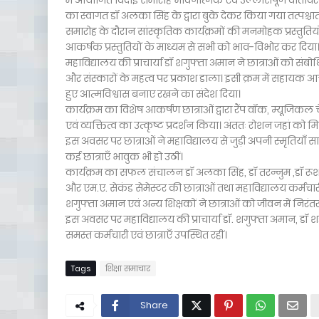
में आयोजित विदाई समारोह भावनात्मक एवं उल्लासपूर्ण वातावरण म
का स्वागत डॉ अलका सिंह के द्वारा बुके देकर किया गया तत्पश
समारोह के दौरान सांस्कृतिक कार्यक्रमों की मनमोहक प्रस्तुतियो
आकर्षक प्रस्तुतियों के माध्यम से सभी को भाव-विभोर कर दिया
महाविद्यालय की प्राचार्या डॉ शगुफ्ता अमान ने छात्राओं को स
और संस्कारों के महत्व पर प्रकाश डाला। इसी क्रम में सहायक आ
हुए आत्मविश्वास बनाए रखने का संदेश दिया।
कार्यक्रम का विशेष आकर्षण छात्राओं द्वारा रैंप वॉक, म्यूजिकल 
एवं व्यक्तित्व का उत्कृष्ट प्रदर्शन किया। अंततः रोशन जहां को
इस अवसर पर छात्राओं ने महाविद्यालय से जुड़ी अपनी स्मृतियाँ स
कई छात्राएँ भावुक भी हो उठीं।
कार्यक्रम का सफल संचालन डॉ अलका सिंह, डॉ तरन्नुम ,डॉ रूशदा
और एम.ए. सेकंड सेमेस्टर की छात्राओं तथा महाविद्यालय कर्मचारी र
शगुफ्ता अमान एवं अन्य शिक्षकों ने छात्राओं को जीवन में निरंत
इस अवसर पर महाविद्यालय की प्राचार्या डॉ. शगुफ्ता अमान, डॉ श
समस्त कर्मचारी एवं छात्राएँ उपस्थित रहीं।
Tags
शिक्षा समाचार
Share