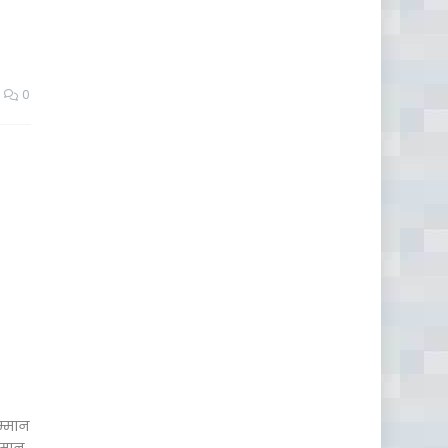
0
म्मान