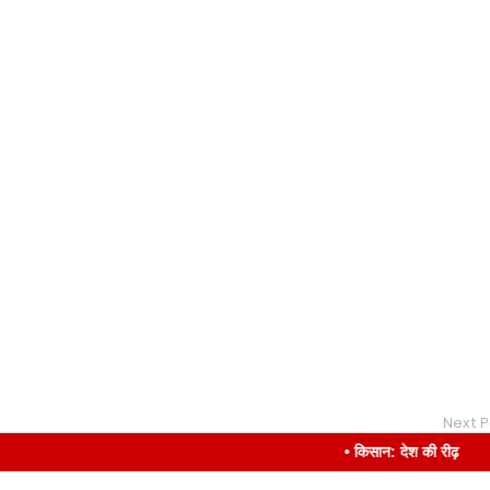
Next P
• किसान: देश की रीढ़