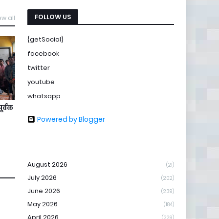
FOLLOW US
ew all
{getSocial}
facebook
twitter
youtube
whatsapp
ूर्वक
Powered by Blogger
August 2026
(21)
July 2026
(202)
June 2026
(239)
May 2026
(184)
April 2026
(229)