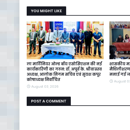
YOU MIGHT LIKE
ला मार्टिनियर ओल्ड बॉय एसोसिएशन की नई
शासकीय महाव
कार्यकारिणी का गठन: डॉ. अपूर्व के. श्रीवास्तव
मैथिलीशरण गु
अध्यक्ष, आलोक निगम सचिव एवं सुयश कपूर
मनाई गई ज
कोषाध्यक्ष निर्वाचित
August 0
August 03, 2026
POST A COMMENT