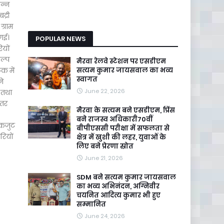
न्न
द्री
ग्राम
 गई।
POPULAR NEWS
ियों
कल्प
मैरवा रेलवे स्टेशन पर एसडीएम
क में
सत्यम कुमार जायसवाल का भव्य
स्वागत
ने
June 22, 2026
 तथा
ंतर
मैरवा के सत्यम बने एसडीएम, प्रिंस
बने राजस्व अधिकारी70वीं
 एकजुट
बीपीएससी परीक्षा में सफलता से
रियों
क्षेत्र में खुशी की लहर, युवाओं के
लिए बने प्रेरणा स्रोत
June 21, 2026
SDM बने सत्यम कुमार जायसवाल
का भव्य अभिनंदन, अग्निवीर
चयनित आदित्य कुमार भी हुए
सम्मानित
June 24, 2026