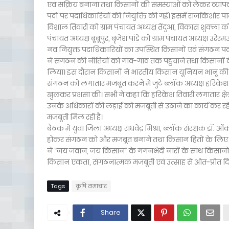
एवं सक्रिय बनाना तथा किसानों की समस्याओं को लेकर व्यापक
पदों पर पदाधिकारियों की नियुक्ति की गई। इसमें राजकिशोर पाल को
विशाल तिवारी को ग्राम पंचायत अध्यक्ष तेंदुआ, विकास शुक्ला को
पंचायत अध्यक्ष बूबूपुर, बृजेश पांडे को ग्राम पंचायत अध्यक्ष उर
नव नियुक्त पदाधिकारियों का उपस्थित किसानों एवं संगठन पदा
ने संगठन की नीतियों को गांव-गांव तक पहुंचाने तथा किसानों क
लिया। इस दौरान किसानों ने भारतीय किसान यूनियन भानू क
संगठन को लगातार मजबूत करने में जुटे ब्लॉक अध्यक्ष हरिकेश 
खुलकर प्रशंसा की। सभी ने कहा कि हरिकेश तिवारी लगातार क्षेत
उनके अधिकारों की लड़ाई को मजबूती से उठाने का कार्य कर रहे 
मजबूती मिल रही है।
बैठक में युवा जिला अध्यक्ष राघवेंद्र मिश्रा, ब्लॉक संरक्षक डॉ. 
होकर संगठन को और मजबूत बनाने तथा किसान हितों के लिए निरं
ने “जय जवान, जय किसान” के गगनभेदी नारों के साथ किसानों
किसान एकता, संगठनात्मक मजबूती एवं उत्साह से ओत-प्रोत दि
Tags
कृषि समाचार
Share