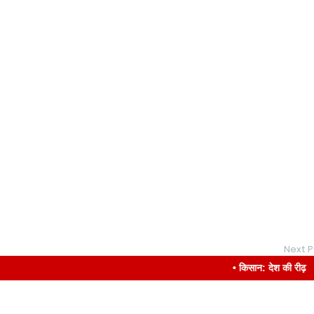
Next P
• किसान: देश की रीढ़