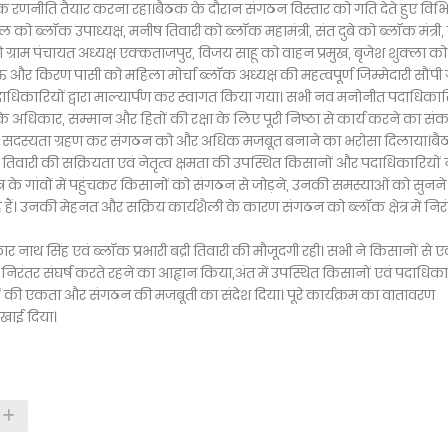
 रणनीति तैयार करना रहा।बैठक के दौरान संगठन विस्तार को गति देते हुए विभि
 ब्लॉक उपाध्यक्ष, मनीष तिवारी को ब्लॉक महामंत्री, संत दुबे को ब्लॉक मंत्री, ब
 ग्राम पंचायत अध्यक्ष एक्कताजपुर, विजय साहू को वाहन प्रमुख, बृजेश शुक्ला को 
ेरमऊ और किरण पासी को महिला मोर्चा ब्लॉक अध्यक्ष की महत्वपूर्ण जिम्मेदारी सौंपी
धिकारियों द्वारा माल्यार्पण कर स्वागत किया गया। सभी नव मनोनीत पदाधिकार
े अधिकार, सम्मान और हितों की रक्षा के लिए पूरी निष्ठा से कार्य करने का सं
ी सदस्यता ग्रहण कर संगठन को और अधिक मजबूत बनाने का भरोसा दिलाया।बैठ
तिवारी की सक्रियता एवं नेतृत्व क्षमता की उपस्थित किसानों और पदाधिकारियों 
्र के गांवों में पहुंचकर किसानों को संगठन से जोड़ने, उनकी समस्याओं को सुनने
हैं। उनकी मेहनत और सक्रिय कार्यशैली के कारण संगठन को ब्लॉक क्षेत्र में निर
ओंकार नाथ सिंह एवं ब्लॉक प्रभारी बद्री तिवारी की मौजूदगी रही। सभी ने किसानों से
तर संघर्ष करते रहने का आह्वान किया,अंत में उपस्थित किसानों एवं पदाधिका
 की एकता और संगठन की मजबूती का संदेश दिया। पूरे कार्यक्रम का वातावरण
खाई दिया।