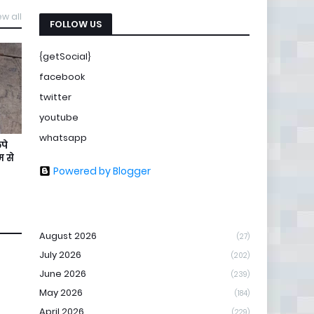
ew all
FOLLOW US
{getSocial}
facebook
twitter
youtube
whatsapp
पे
 से
Powered by Blogger
August 2026
(27)
July 2026
(202)
June 2026
(239)
May 2026
(184)
April 2026
(229)