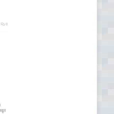
0
।
जबूत