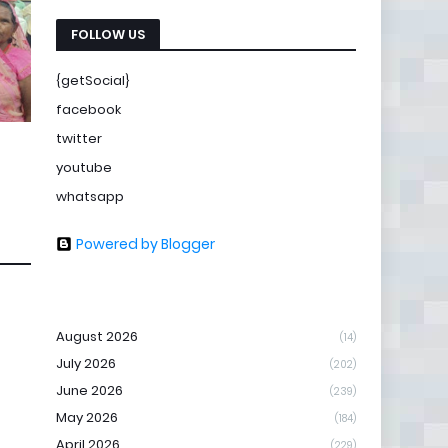
FOLLOW US
{getSocial}
facebook
twitter
youtube
whatsapp
Powered by Blogger
August 2026
(14)
July 2026
(202)
June 2026
(239)
May 2026
(184)
April 2026
(229)