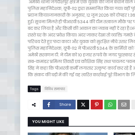
अमेठी। थाना जगदीशपुर क्षेत्र में एक युवक की जान बचाने वा
पुलिस महानिदेशक, यूपी-112 द्वारा सम्मानित किया गया। वहीं प
प्रदान किया।जानकारी के अनुसार, 12 जून 2026 को दोपहर 1:36 बजे 
हुई। सूचना मिलते ही पीआरवी 5344 की टीम तत्काल मौके पर पहुंच
बंद कर लिया है और किसी की आवाज का जवाब नहीं दे रहा है।अन
रास्ते घर के अंदर प्रवेश किया। अंदर जाकर देखा तो व्यक्ति ग
परिचय देते हुए फंदा काटा और युवक को सुरक्षित नीचे उतार ल
पुलिस महानिदेशक, यूपी-112 ने पीआरवी 5344 के कर्मियों को यू
अमेठी सरवणन टी. ने टीम को 10 हजार रुपये के नगद पुरस्कार स
सब-कमांडर प्रमिला तिवारी एवं कौशिक सिंह तथा पायलट पवन
सिंह ने कहा कि पीआरवी कर्मी लगातार उत्कृष्ट कार्य कर रहे हैं और
कि संकट की घड़ी में की गई यह त्वरित कार्रवाई पूरे विभाग के ल
Tags
विविध समाचार
Share
YOU MIGHT LIKE