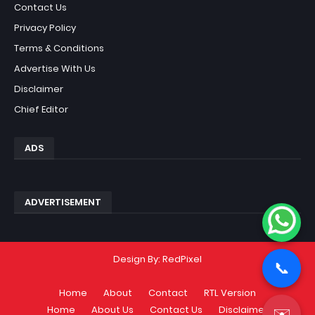
Contact Us
Privacy Policy
Terms & Conditions
Advertise With Us
Disclaimer
Chief Editor
ADS
ADVERTISEMENT
Design By:
RedPixel
📞
Home
About
Contact
RTL Version
Home
About Us
Contact Us
Disclaimer
✉️