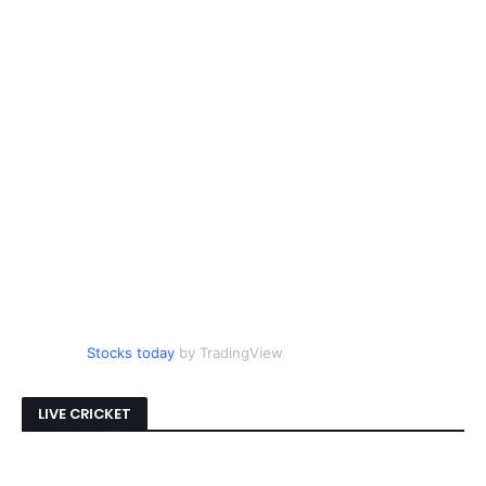
Stocks today
by TradingView
LIVE CRICKET