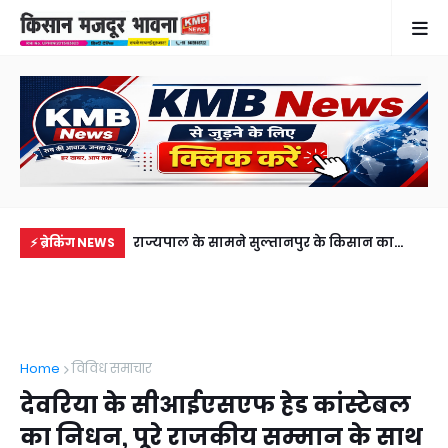
में से नहीं पहुंची एक
राज्यपाल के सामने सुल्तानपुर के किसान का
सड़
⚡ ब्रेकिंग NEWS
ीडियो कॉल पर देखा
जलवा, एक फीट लंबा आम और मोती ने जीता दिल
की 
अब
Home
विविध समाचार
देवरिया के सीआईएसएफ हेड कांस्टेबल
का निधन, पूरे राजकीय सम्मान के साथ