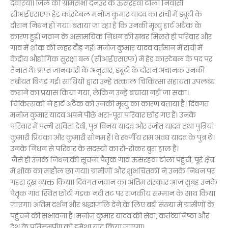
देवरिया। जिले की ग्रामसभा दनउर के ऊसरहवा टोला निवासी
सीआईएसएफ हेड कांस्टेबल मनोज कुमार यादव का रांची में ड्यूटी के
दौरान निधन हो गया। बताया जा रहा है कि उनकी मृत्यु हार्ट अटैक के
कारण हुई। जवान के असामयिक निधन की खबर मिलते ही परिवार और
गांव में शोक की लहर दौड़ गई। मनोज कुमार यादव वर्तमान में रांची में
केंद्रीय औद्योगिक सुरक्षा बल (सीआईएसएफ) में हेड कांस्टेबल के पद पर
तैनात थे। प्राप्त जानकारी के अनुसार, ड्यूटी के दौरान अचानक उनकी
तबीयत बिगड़ गई। साथियों द्वारा उन्हें तत्काल चिकित्सा सहायता उपलब्ध
कराने का प्रयास किया गया, लेकिन उन्हें बचाया नहीं जा सका।
चिकित्सकों ने हार्ट अटैक को उनकी मृत्यु का कारण बताया है। दिवंगत
मनोज कुमार यादव अपने पीछे भरा-पूरा परिवार छोड़ गए हैं। उनके
परिवार में पत्नी सविता देवी, पुत्र विनय यादव और रंजीत यादव तथा पुत्रियां
कुमारी प्रियंका और कुमारी सोनम हैं। वे स्वर्गीय राम अवध यादव के पुत्र थे।
उनके निधन से परिवार के सदस्यों का रो-रोकर बुरा हाल है।
जैसे ही उनके निधन की सूचना पैतृक गांव ऊसरहवा टोला पहुंची, पूरे क्षेत्र
में शोक का माहौल छा गया। ग्रामीणों और शुभचिंतकों ने उनके निधन पर
गहरा दुख व्यक्त किया। दिवंगत जवान का अंतिम संस्कार आज सुबह उनके
पैतृक गांव स्थित छोटी गंडक नदी तट पर राजकीय सम्मान के साथ किया
जाएगा। अंतिम दर्शन और श्रद्धांजलि देने के लिए बड़ी संख्या में ग्रामीणों के
पहुंचने की संभावना है। मनोज कुमार यादव की सेवा, कर्तव्यनिष्ठा और
देश के प्रतिसमर्पण को हमेशा याद किया जाएगा।