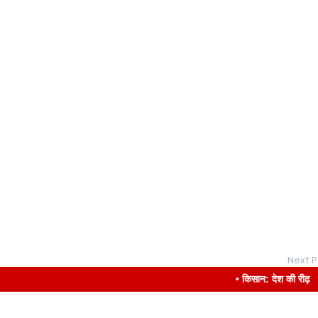
Next P
• किसान: देश की रीढ़