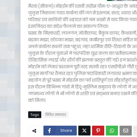
मैरवा (सीवान)। मोहर्रम की दसवीं तारीख यौम-ए-आशूरा के अवसर प
जुलूस निकाला गया। कर्बला की जंग में इस्लाम, सत्य, न्याय 
परिवार एवं साथियों की शहादत को नम आंखों से याद किया गया।
इंसानियत का संदेश फैलाने का संकल्प लिया।
प्रखंड के मिस्करही, लालगंज, मोतीछापर, बैकुंठ छापर, कैथवली, ब
बड़का माझा, छोटका माझा, बड़गांव, कबीरपुर एवं तितरा सहित कई 
अपने कर्बला स्थलों तक पहुंचा, जहां धार्मिक रीति-रिवाजों के अन
जुलूस के दौरान युवाओं ने पारंपरिक युद्ध कला का प्रतीकात्म
ऐतिहासिक लड़ाई और शौर्य की झलक प्रस्तुत की गई। इन प्रदर्शनों 
मोहर्रम को लेकर प्रशासन पूरी तरह सतर्क रहा। एसडीपीओ गौरी कु
जुलूस मार्गों पर तैनात रहा। पुलिस पदाधिकारी लगातार भ्रमण कर
सहयोग से पूरे प्रखंड में मोहर्रम का पर्व शांतिपूर्ण एवं सौहार्दपूर्ण
इस दौरान विभिन्न गांवों में हिंदू-मुस्लिम समुदाय के लोगों 
गणमान्य लोगों ने भी लोगों से शांति एवं सद्भाव बनाए रखने
को मिला।
Tags
विविध समाचार
Share