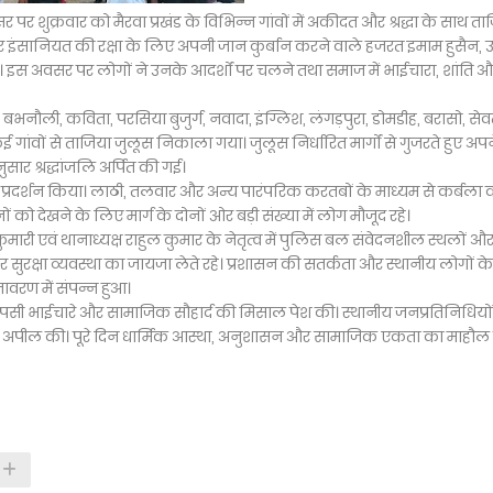
र शुक्रवार को मैरवा प्रखंड के विभिन्न गांवों में अकीदत और श्रद्धा के साथ ता
और इंसानियत की रक्षा के लिए अपनी जान कुर्बान करने वाले हजरत इमाम हुसैन,
 इस अवसर पर लोगों ने उनके आदर्शों पर चलने तथा समाज में भाईचारा, शांति 
भनौली, कविता, परसिया बुजुर्ग, नवादा, इंग्लिश, लंगड़पुरा, डोमडीह, बरासो, सेव
गांवों से ताजिया जुलूस निकाला गया। जुलूस निर्धारित मार्गों से गुजरते हुए अप
ुसार श्रद्धांजलि अर्पित की गई।
क प्रदर्शन किया। लाठी, तलवार और अन्य पारंपरिक करतबों के माध्यम से कर्बला 
को देखने के लिए मार्ग के दोनों ओर बड़ी संख्या में लोग मौजूद रहे।
मारी एवं थानाध्यक्ष राहुल कुमार के नेतृत्व में पुलिस बल संवेदनशील स्थलों औ
 सुरक्षा व्यवस्था का जायजा लेते रहे। प्रशासन की सतर्कता और स्थानीय लोगों के
 वातावरण में संपन्न हुआ।
ने आपसी भाईचारे और सामाजिक सौहार्द की मिसाल पेश की। स्थानीय जनप्रतिनिधियों
 की अपील की। पूरे दिन धार्मिक आस्था, अनुशासन और सामाजिक एकता का माहौल 