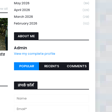
May 2026
(184)
ew all
April 2026
(229)
March 2026
(258)
February 2026
(102)
ABOUT ME
Admin
View my complete profile
ांत
POPULAR
RECENTS
COMMENTS
संपर्क फ़ॉर्म