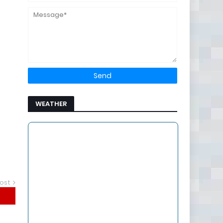
WEATHER
ost