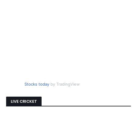
Stocks today
by TradingView
LIVE CRICKET