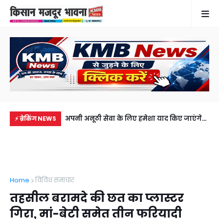
्टर-ट्राली की चपेट में आई
अपनी अनूठी सेवा के लिए हमेशा याद किए जाएंगे
दि
⚡ ब्रेकिंग NEWS
ौत
अर्दली मोहम्मद नसीम (मुन्ना), 41 साल 4 माह की
हस्
शानदार सेवा के बाद हुए सेवानिवृत्त
लाप
Home
विविध समाचार
तहसील बरामदे की छत का प्लास्टर
गिरा, मां-बेटी समेत तीन फरियादी