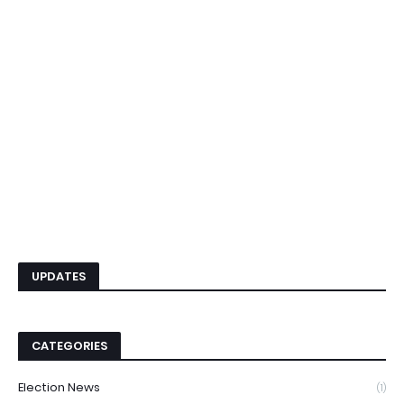
UPDATES
CATEGORIES
Election News
(1)