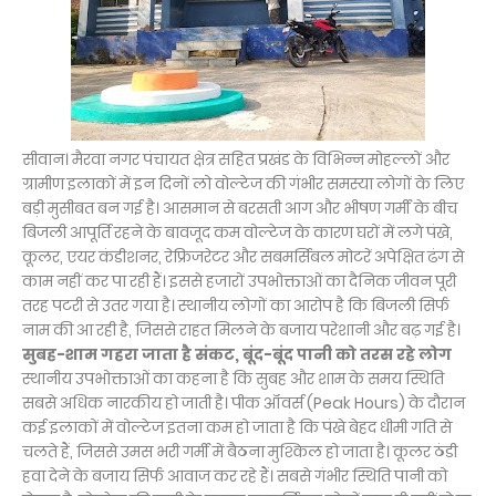
सीवान। मैरवा नगर पंचायत क्षेत्र सहित प्रखंड के विभिन्न मोहल्लों और
ग्रामीण इलाकों में इन दिनों लो वोल्टेज की गंभीर समस्या लोगों के लिए
बड़ी मुसीबत बन गई है। आसमान से बरसती आग और भीषण गर्मी के बीच
बिजली आपूर्ति रहने के बावजूद कम वोल्टेज के कारण घरों में लगे पंखे,
कूलर, एयर कंडीशनर, रेफ्रिजरेटर और सबमर्सिबल मोटरें अपेक्षित ढंग से
काम नहीं कर पा रही हैं। इससे हजारों उपभोक्ताओं का दैनिक जीवन पूरी
तरह पटरी से उतर गया है। स्थानीय लोगों का आरोप है कि बिजली सिर्फ
नाम की आ रही है, जिससे राहत मिलने के बजाय परेशानी और बढ़ गई है।
सुबह-शाम गहरा जाता है संकट, बूंद-बूंद पानी को तरस रहे लोग
स्थानीय उपभोक्ताओं का कहना है कि सुबह और शाम के समय स्थिति
सबसे अधिक नारकीय हो जाती है। पीक ऑवर्स (Peak Hours) के दौरान
कई इलाकों में वोल्टेज इतना कम हो जाता है कि पंखे बेहद धीमी गति से
चलते हैं, जिससे उमस भरी गर्मी में बैठना मुश्किल हो जाता है। कूलर ठंडी
हवा देने के बजाय सिर्फ आवाज कर रहे हैं। सबसे गंभीर स्थिति पानी को