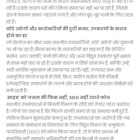
लेकर है; वोल्टेज की कमी के कारण सबमर्सिबल मोटरें चालू ही नहीं हो पा
रही हैं। इसके कारण घरों की टंकियां समय पर नहीं भर पा रही हैं, जिससे
क्षेत्र में पेयजल संकट गहराने लगा है और लोग बूंद-बूंद पानी के लिए तरस
रहे हैं।
छोटे उद्योगों और कारोबारियों की टूटी कमर, उपकरणों के खराब
होने का डर
लो वोल्टेज का सीधा असर स्थानीय व्यवसायियों, छोटे उद्योगों और दुकानों
पर भी पड़ रहा है। मैरवा बाजार के व्यापारियों का कहना है कि वेल्डिंग
मशीन, आटा चक्की, पानी की मोटर और अन्य विद्युत उपकरण पूरी क्षमता
से काम नहीं कर पा रहे हैं। इसके कारण न सिर्फ काम ठप है, बल्कि उन्हें
भारी आर्थिक नुकसान भी उठाना पड़ रहा है। वहीं, लगातार कम और
असंतुलित वोल्टेज रहने से टीवी, फ्रिज, वाशिंग मशीन जैसे कीमती
इलेक्ट्रॉनिक उपकरणों के जलने और खराब होने की आशंका चौबीसों घंटे
बनी रहती है।
साहब' को जनता की फिक्र नहीं, SDO नहीं उठाते फोन
स्थानीय उपभोक्ताओं में बिजली विभाग के रवैये को लेकर गहरा आक्रोश
है। लोगों का कहना है कि पिछले काफी समय से यह समस्या बनी हुई है,
लेकिन विभाग मूकदर्शक बना हुआ है। उपभोक्ताओं का आरोप है कि जब
समस्या के समाधान या शिकायत के लिए विद्युत विभाग के अनुमंडल
पदाधिकारी (SDO) को कॉल किया जाता है, तो वे फोन उठाना भी
मुनासिब नहीं समझते। अधिकारियों की इस बेरुखी से जनता में