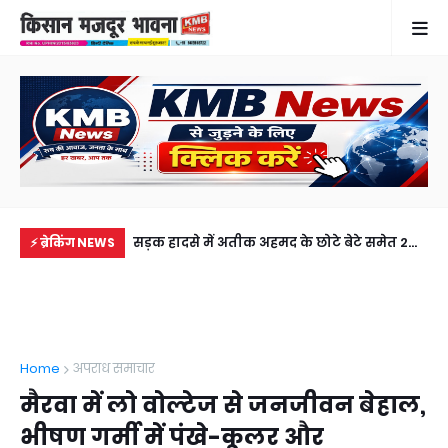
में से नहीं पहुंची एक
सड़क हादसे में अतीक अहमद के छोटे बेटे समेत 2
गुठ
⚡ ब्रेकिंग NEWS
ीडियो कॉल पर देखा
की मौत, झांसी जेल में बंद भाई से मिलने जा रहा था
और
अबान
गिर
Home
अपराध समाचार
मैरवा में लो वोल्टेज से जनजीवन बेहाल,
भीषण गर्मी में पंखे-कूलर और