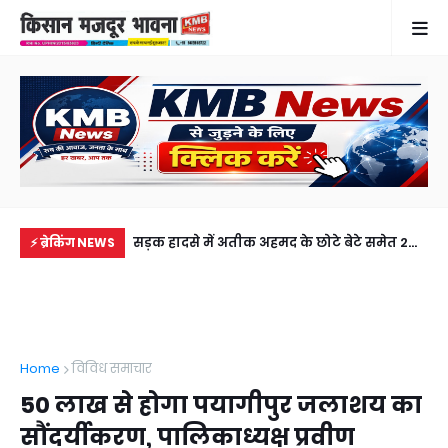
में से नहीं पहुंची एक
सड़क हादसे में अतीक अहमद के छोटे बेटे समेत 2
राज
⚡ ब्रेकिंग NEWS
ीडियो कॉल पर देखा
की मौत, झांसी जेल में बंद भाई से मिलने जा रहा था
जल
अबान
Home
विविध समाचार
50 लाख से होगा पयागीपुर जलाशय का
सौंदर्यीकरण, पालिकाध्यक्ष प्रवीण