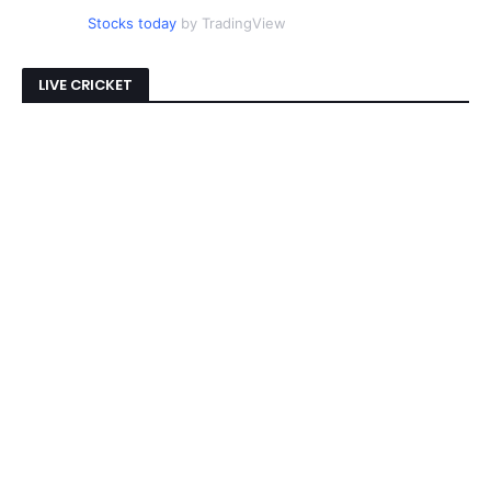
Stocks today
by TradingView
LIVE CRICKET