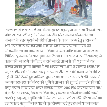
सुल्तानपुर। नगर पालिका परिषद सुलतानपुर द्वारा वार्ड पयागीपुर में उत्तर
प्रदेश सरकार की महती योजना ‘‘नगरीय झील तालाब पोखर संरक्षण
योजना’’ के तहत पुराने जीर्णशीर्ण तालाब के कायाकल्प हेतु शासन को
भेजे गये प्रस्ताव की स्वीकृति उपरान्त इस तालाब के जीर्णोद्धार एवं
सौन्दर्यीकरण का कार्य नगर पालिका अध्यक्ष प्रवीन कुमार अग्रवाल ने
विधिवत पूजन अर्चन कर शुभारम्भ किया। इस अवसर पर पालिकाध्यक्ष ने
बताया कि नगर में जीर्णोद्धार कराये जा रहे तालाबों की श्रृंखला में यह
तीसरा काफी पुराना तालाब है, जो अत्यन्त जीर्णशीर्ण व दयनीय अवस्था में
था, स्थानीय लोगों व सभासद द्वारा इसके जीर्णोद्धार की बराबर मॉग की जा
रही थी, जिसे देखते हुए पालिका द्वारा लगभग 50 लाख रूपये की लागत से
लगभग 50×80 वर्ग मीटर की भूमि में तालाब की खुदाई, सफाई व किनारे
मिट्टी पटान, तालाब के अन्दर बोल्डर पिचिंग, 260 मी0 इन्टरलॉकिंग पाथ
वे, हाईमास्ट लाइट, बैठने के लिए बेंच, ट्वायलेट व पौधरोपण आदि कार्य
कराते हुए मूलभूत सुविधाओं से लैस कर जनता को समर्पित किया जायेगा।
इस अवसर पर पालिकाध्यक्ष ने वृक्षारोपण करते हुए स्थानीय जनमानस