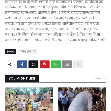
को ‘‘एक पेड़ मॉं के नाम’’ लगाये जाने का संकल्प दिलाया। कार्यक्रम का
संयोजन स्थानीय सभासद गिरीश कुमार मिश्र द्वारा किया गया। कार्यक्रम
में पालिका के सभासद अखिलेश मिश्र, अरविन्द यादव व सम्भ्रान्तजन
नवीन अग्रवाल, राम शब्द मिश्रा, मनोज पाठक, महेन्द्र पाठक, सतीश
पाठक, हर्षू बरन उपाध्याय, धर्मदेव तिवारी, अमिताभ द्विवेदी, हरी पाठक,
अशोक पाण्डेय, गोकरन पाठक, रवि पाठक, आशुतोष मिश्रा, सुधाकर
पाठक, श्रीष मिश्रा, विमलेश पाठक, शिवाकान्त द्विवेदी, विश्वनाथ मिश्रा
आदि स्थानीय नागरिकों सहित भारी संख्या में गणमान्य बन्धु उपस्थित रहे।
Tags
विविध समाचार
YOU MIGHT LIKE
View all