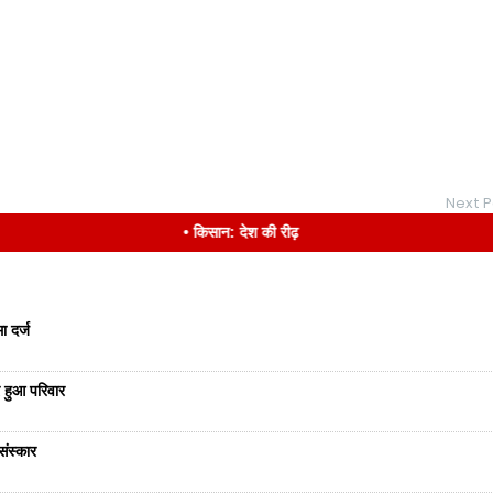
Next P
• किसान: देश की रीढ़
ा दर्ज
 हुआ परिवार
संस्कार