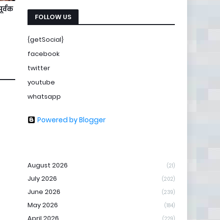
ूर्वक
FOLLOW US
{getSocial}
facebook
twitter
youtube
whatsapp
Powered by Blogger
August 2026
(21)
July 2026
(202)
June 2026
(239)
May 2026
(184)
April 2026
(229)