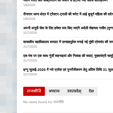
नवीन परती और कब्रिस्तान की जमीन से हटाया गया अवैध अतिक्रमण
1/8/2026
रौनापार थाना क्षेत्र में ट्रैक्टर-ट्राली की चपेट में आई बुजुर्ग महिला की दर्
1/8/2026
अपनी अनूठी सेवा के लिए हमेशा याद किए जाएंगे अर्दली मोहम्मद नसीम (मुन्न
31/7/2026
शासकीय महाविद्यालय बरघाट में उत्साहपूर्वक मनाई गई मुंशी प्रेमचंद की जय
31/7/2026
एक मंच पर एक साथ गूंजीं शहनाइयां और निकाह की सदाएं, मुख्यमंत्री सामू
31/7/2026
इग्नू जुलाई-2026 में नये प्रवेश एवं पुनर्पंजीकरण हेतु अंतिम तिथि 31 ज
31/7/2026
राजनीति
अपराध
उत्तरप्रदेश्
देश
No news found for राजनीति